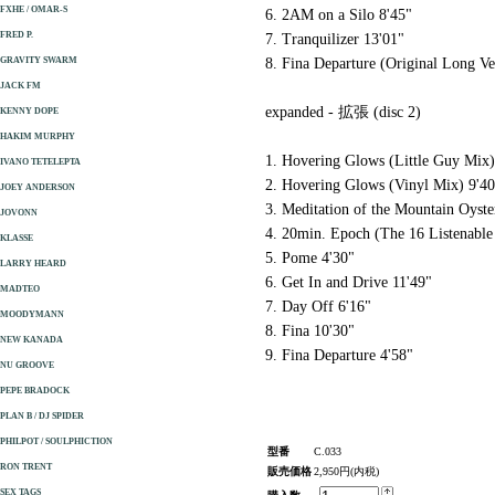
FXHE / OMAR-S
6. 2AM on a Silo 8'45"
FRED P.
7. Tranquilizer 13'01"
GRAVITY SWARM
8. Fina Departure (Original Long Ve
JACK FM
expanded - 拡張 (disc 2)
KENNY DOPE
HAKIM MURPHY
1. Hovering Glows (Little Guy Mix)
IVANO TETELEPTA
2. Hovering Glows (Vinyl Mix) 9'40
JOEY ANDERSON
3. Meditation of the Mountain Oyste
JOVONN
4. 20min. Epoch (The 16 Listenable
KLASSE
5. Pome 4'30"
LARRY HEARD
6. Get In and Drive 11'49"
MADTEO
7. Day Off 6'16"
MOODYMANN
8. Fina 10'30"
NEW KANADA
9. Fina Departure 4'58"
NU GROOVE
PEPE BRADOCK
PLAN B / DJ SPIDER
PHILPOT / SOULPHICTION
型番
C.033
RON TRENT
販売価格
2,950円(内税)
SEX TAGS