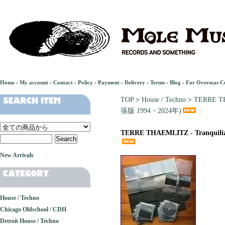
Home
-
My account
-
Contact
-
Policy
-
Payment
-
Delivery
-
Terms
-
Blog
-
For Overseas C
TOP
>
House / Techno
>
TERRE TH
張版 1994・2024年)
TERRE THAEMLITZ - Tranqui
New Arrivals
House / Techno
Chicago Oldschool / CDH
Detroit House / Techno