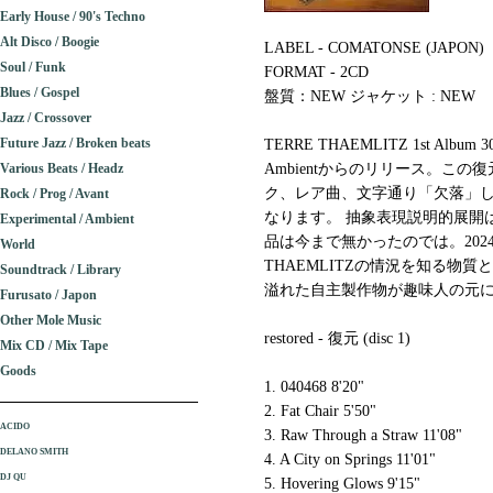
Early House / 90's Techno
Alt Disco / Boogie
LABEL - COMATONSE (JAPON)
Soul / Funk
FORMAT - 2CD
Blues / Gospel
盤質：NEW ジャケット : NEW
Jazz / Crossover
Future Jazz / Broken beats
TERRE THAEMLITZ 1st Alb
Various Beats / Headz
Ambientからのリリース。こ
ク、レア曲、文字通り「欠落」し
Rock / Prog / Avant
なります。 抽象表現説明的展開
Experimental / Ambient
品は今まで無かったのでは。202
World
THAEMLITZの情況を知る物
Soundtrack / Library
溢れた自主製作物が趣味人の元にか
Furusato / Japon
Other Mole Music
restored - 復元 (disc 1)
Mix CD / Mix Tape
Goods
1. 040468 8'20"
2. Fat Chair 5'50"
ACIDO
3. Raw Through a Straw 11'08"
DELANO SMITH
4. A City on Springs 11'01"
DJ QU
5. Hovering Glows 9'15"