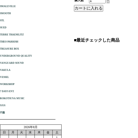
購入数
SMALLVILLE
SMOOTH
STL
SUED
TERRE THAEMLITZ
■最近チェックした商品
THEO PARRISH
TREASURE BOX
UNDERGROUND QUALITY
VANGUARD SOUND
VAKULA
VESSEL
WORKSHOP
7 DAYS ENT.
ROKOTSUNA MUSIC
NNN
円盤
2026年8月
日
月
火
水
木
金
土
1