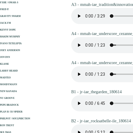
FXHE / OMAR-S
A3 - mmah-iae_tradition&innovati
FRED P.
GRAVITY SWARM
JACK FM
KENNY DOPE
A4 - mmah-iae_underscore_cezann
HAKIM MURPHY
IVANO TETELEPTA
JOEY ANDERSON
JOVONN
A4 - mmah-iae_underscore_cezann
KLASSE
LARRY HEARD
MADTEO
MOODYMANN
B1 - jr-iae_thegarden_180614
NEW KANADA
NU GROOVE
PEPE BRADOCK
PLAN B / DJ SPIDER
PHILPOT / SOULPHICTION
B2 - jr-iae_rocksatbelle-ile_180614
RON TRENT
SEX TAGS