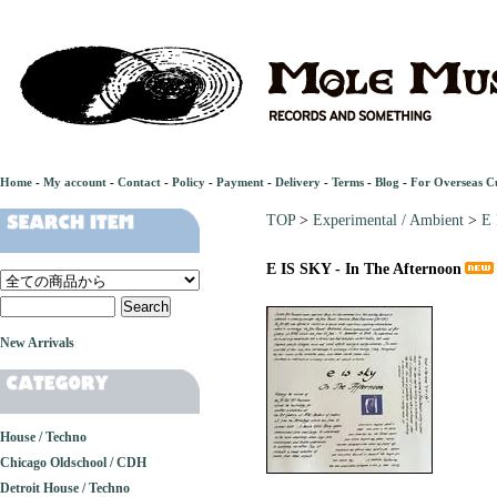
Home
-
My account
-
Contact
-
Policy
-
Payment
-
Delivery
-
Terms
-
Blog
-
For Overseas C
TOP
>
Experimental / Ambient
>
E 
E IS SKY - In The Afternoon
New Arrivals
House / Techno
Chicago Oldschool / CDH
Detroit House / Techno