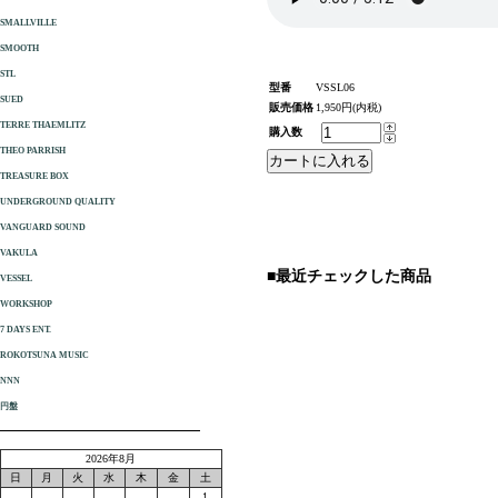
SMALLVILLE
SMOOTH
STL
型番
VSSL06
SUED
販売価格
1,950円(内税)
TERRE THAEMLITZ
購入数
THEO PARRISH
TREASURE BOX
UNDERGROUND QUALITY
VANGUARD SOUND
VAKULA
■最近チェックした商品
VESSEL
WORKSHOP
7 DAYS ENT.
ROKOTSUNA MUSIC
NNN
円盤
2026年8月
日
月
火
水
木
金
土
1