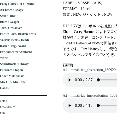
LABEL - VESSEL (AUS)
Early House / 90's Techno
FORMAT - 12inch
Alt Disco / Boogie
盤質 : NEW ジャケット : NEW
Soul / Funk
Blues / Gospel
E IS SKYはメルボルンを拠点
Jazz / Crossover
Zhen、Casey Hartnet
Future Jazz / Broken beats
材が多々。木造、コンクリート
Various Beats / Headz
ーのArt Gallery of N
Rock / Prog / Avant
そうです。Tim Heaneyら
Experimental / Ambient
のスペシャルプライスでどうぞ。(2
World
Soundtrack / Library
A1 - mmah-iae_abstraction_180929
Furusato / Japon
Other Mole Music
Mix CD / Mix Tape
Goods
A2 - mmah-iae_impressionism_180
ACIDO
DELANO SMITH
DJ QU