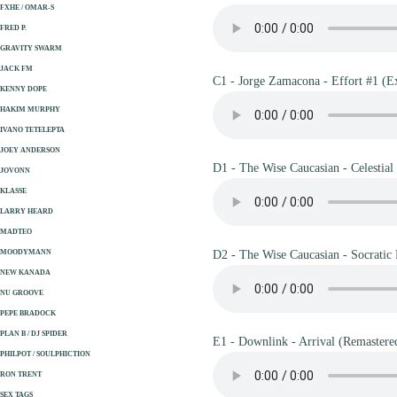
FXHE / OMAR-S
FRED P.
GRAVITY SWARM
JACK FM
C1 - Jorge Zamacona - Effort #1 (E
KENNY DOPE
HAKIM MURPHY
IVANO TETELEPTA
JOEY ANDERSON
D1 - The Wise Caucasian - Celestial
JOVONN
KLASSE
LARRY HEARD
MADTEO
MOODYMANN
D2 - The Wise Caucasian - Socratic
NEW KANADA
NU GROOVE
PEPE BRADOCK
PLAN B / DJ SPIDER
E1 - Downlink - Arrival (Remastere
PHILPOT / SOULPHICTION
RON TRENT
SEX TAGS