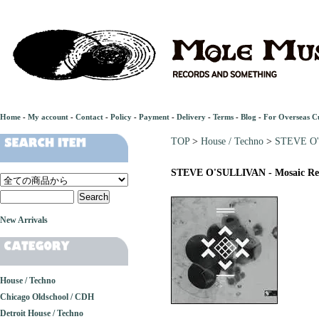
Home
-
My account
-
Contact
-
Policy
-
Payment
-
Delivery
-
Terms
-
Blog
-
For Overseas C
TOP
>
House / Techno
>
STEVE O'S
STEVE O'SULLIVAN - Mosaic Res
New Arrivals
House / Techno
Chicago Oldschool / CDH
Detroit House / Techno