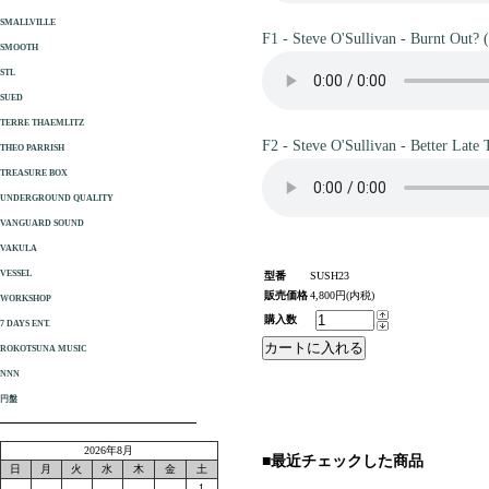
SMALLVILLE
F1 - Steve O'Sullivan - Burnt Out? 
SMOOTH
STL
SUED
TERRE THAEMLITZ
F2 - Steve O'Sullivan - Better Late
THEO PARRISH
TREASURE BOX
UNDERGROUND QUALITY
VANGUARD SOUND
VAKULA
VESSEL
型番
SUSH23
販売価格
4,800円(内税)
WORKSHOP
購入数
7 DAYS ENT.
ROKOTSUNA MUSIC
NNN
円盤
2026年8月
■最近チェックした商品
日
月
火
水
木
金
土
1