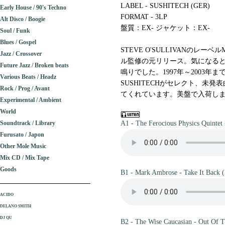
LABEL - SUSHITECH (GER)
Early House / 90's Techno
FORMAT - 3LP
Alt Disco / Boogie
盤質：EX- ジャケット：EX-
Soul / Funk
Blues / Gospel
STEVE O'SULLIVANのレー
Jazz / Crossover
ル監修の元リリース。気になるとこ
Future Jazz / Broken beats
鳴りでした。1997年～2003年まで
Various Beats / Headz
SUSHITECHがセレクト、未
Rock / Prog / Avant
てくれています。美盤で入荷しました
Experimental / Ambient
World
Soundtrack / Library
A1 - The Ferocious Physics Quintet 
Furusato / Japon
Other Mole Music
Mix CD / Mix Tape
Goods
B1 - Mark Ambrose - Take It Back 
ACIDO
DELANO SMITH
DJ QU
B2 - The Wise Caucasian - Out Of T