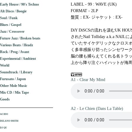
LABEL - 99 : WAVE (UK)
Early House / 90's Techno
FORMAT - 2LP
Alt Disco / Boogie
盤質：EX- ジャケット : EX-
Soul / Funk
Blues / Gospel
DiY DiSCSの流れを汲むUK
Jazz / Crossover
されたNail Tolliday a.k.a
Future Jazz / Broken beats
ていたサイケデリックなクロス
Various Beats / Headz
く多幸感振り切ったシンセワー
Rock / Prog / Avant
脳の腰も捕らえてくれる名トラ
Experimental / Ambient
上から降り注ぐハイハットが海馬を
World
Soundtrack / Library
Furusato / Japon
A1 - Clear My Mind
Other Mole Music
Mix CD / Mix Tape
Goods
A2 - Le Chien (Dans La Table)
ACIDO
DELANO SMITH
DJ QU