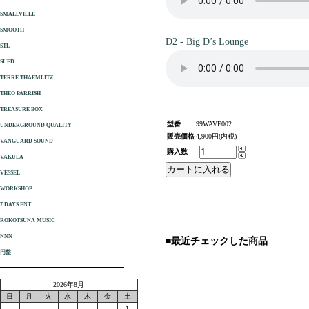
SMALLVILLE
SMOOTH
D2 - Big D’s Lounge
STL
SUED
TERRE THAEMLITZ
THEO PARRISH
TREASURE BOX
型番
99WAVE002
UNDERGROUND QUALITY
販売価格
4,900円(内税)
VANGUARD SOUND
購入数
VAKULA
VESSEL
WORKSHOP
7 DAYS ENT.
ROKOTSUNA MUSIC
NNN
■最近チェックした商品
円盤
2026年8月
日
月
火
水
木
金
土
1