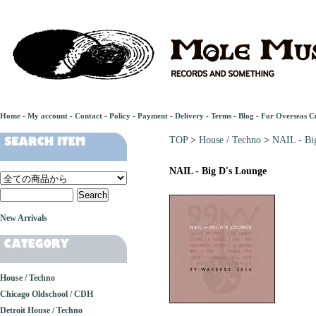
Home
-
My account
-
Contact
-
Policy
-
Payment
-
Delivery
-
Terms
-
Blog
-
For Overseas C
TOP
>
House / Techno
>
NAIL - Bi
NAIL - Big D's Lounge
New Arrivals
House / Techno
Chicago Oldschool / CDH
Detroit House / Techno