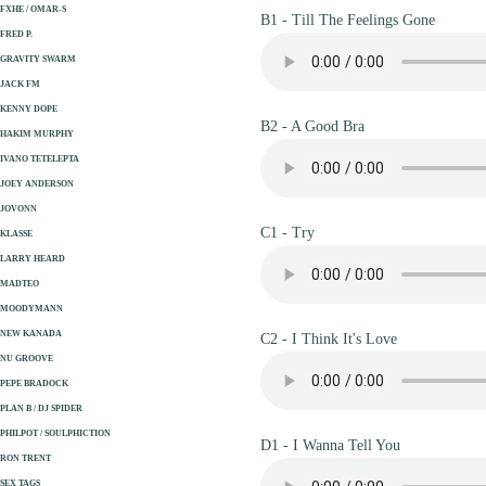
FXHE / OMAR-S
B1 - Till The Feelings Gone
FRED P.
GRAVITY SWARM
JACK FM
KENNY DOPE
B2 - A Good Bra
HAKIM MURPHY
IVANO TETELEPTA
JOEY ANDERSON
JOVONN
C1 - Try
KLASSE
LARRY HEARD
MADTEO
MOODYMANN
NEW KANADA
C2 - I Think It's Love
NU GROOVE
PEPE BRADOCK
PLAN B / DJ SPIDER
PHILPOT / SOULPHICTION
D1 - I Wanna Tell You
RON TRENT
SEX TAGS