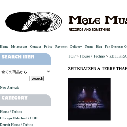
Home
-
My account
-
Contact
-
Policy
-
Payment
-
Delivery
-
Terms
-
Blog
-
For Overseas C
TOP
>
House / Techno
>
ZEITKRAT
ZEITKRATZER & TERRE THAEMLI
New Arrivals
House / Techno
Chicago Oldschool / CDH
Detroit House / Techno