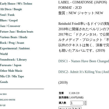
LABEL - COMATONSE (JAPON)
Early House / 90's Techno
FORMAT - 2CD
Alt Disco / Boogie
盤質：NEW ジャケット:NEW
Soul / Funk
Blues / Gospel
Reinhold Friedl率いるドイツの実験
Jazz / Crossover
2018年に開催されたベルリンのフ
Future Jazz / Broken beats
2017年に「ドクメンタ14」で
Various Beats / Headz
ルチメディア・プロジェクト「
Rock / Prog / Avant
以外のテキストは無く、演奏で完
Experimental / Ambient
も聴いたアルバムです。(2019)
World
Soundtrack / Library
DISC1 - Names Have Been Changed (
Furusato / Japon
Other Mole Music
DISC2- Admit It's Killing You (And
Mix CD / Mix Tape
Goods
(2019)
型番
C.028.CD
ACIDO
販売価格
2,650円(内税)
DELANO SMITH
購入数
DJ QU