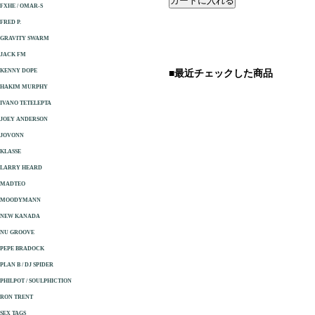
FXHE / OMAR-S
FRED P.
GRAVITY SWARM
JACK FM
KENNY DOPE
■最近チェックした商品
HAKIM MURPHY
IVANO TETELEPTA
JOEY ANDERSON
JOVONN
KLASSE
LARRY HEARD
MADTEO
MOODYMANN
NEW KANADA
NU GROOVE
PEPE BRADOCK
PLAN B / DJ SPIDER
PHILPOT / SOULPHICTION
RON TRENT
SEX TAGS