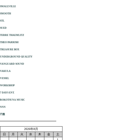
SMALLVILLE
SMOOTH
STL
SUED
TERRE THAEMLITZ
THEO PARRISH
TREASURE BOX
UNDERGROUND QUALITY
VANGUARD SOUND
VAKULA
VESSEL
WORKSHOP
7 DAYS ENT.
ROKOTSUNA MUSIC
NNN
円盤
2026年8月
日
月
火
水
木
金
土
1