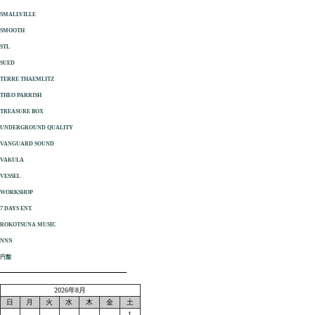
SMALLVILLE
SMOOTH
STL
SUED
TERRE THAEMLITZ
THEO PARRISH
TREASURE BOX
UNDERGROUND QUALITY
VANGUARD SOUND
VAKULA
VESSEL
WORKSHOP
7 DAYS ENT.
ROKOTSUNA MUSIC
NNN
円盤
2026年8月
日
月
火
水
木
金
土
1