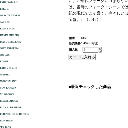
に、70年代フォークに収まらな
FXHE / OMAR-S
は、当時のフォーク・シーンでは
FRED P.
紀の現代でこそ響く、痛々しい
GRAVITY SWARM
宝盤。』（2018）
JACK FM
KENNY DOPE
HAKIM MURPHY
型番
GEZI1
IVANO TETELEPTA
販売価格
2,450円(内税)
JOEY ANDERSON
購入数
JOVONN
KLASSE
LARRY HEARD
MADTEO
MOODYMANN
■最近チェックした商品
NEW KANADA
NU GROOVE
PEPE BRADOCK
PLAN B / DJ SPIDER
PHILPOT / SOULPHICTION
RON TRENT
SEX TAGS