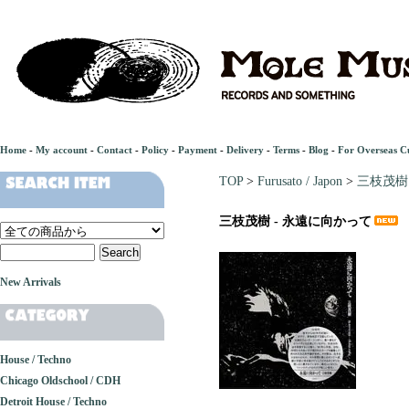
Home
-
My account
-
Contact
-
Policy
-
Payment
-
Delivery
-
Terms
-
Blog
-
For Overseas C
TOP
>
Furusato / Japon
>
三枝茂樹
三枝茂樹 - 永遠に向かって
New Arrivals
House / Techno
Chicago Oldschool / CDH
Detroit House / Techno