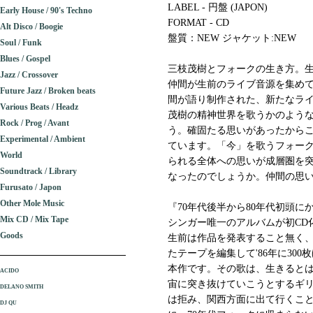
LABEL - 円盤 (JAPON)
Early House / 90's Techno
FORMAT - CD
Alt Disco / Boogie
盤質：NEW ジャケット:NEW
Soul / Funk
Blues / Gospel
三枝茂樹とフォークの生き方。生前
Jazz / Crossover
仲間が生前のライブ音源を集めて
Future Jazz / Broken beats
間が語り制作された、新たなラ
Various Beats / Headz
茂樹の精神世界を歌うかのよう
Rock / Prog / Avant
う。確固たる思いがあったから
Experimental / Ambient
ています。「今」を歌うフォー
World
られる全体への思いが成層圏を
Soundtrack / Library
なったのでしょうか。仲間の思い
Furusato / Japon
Other Mole Music
『70年代後半から80年代初頭
Mix CD / Mix Tape
シンガー唯一のアルバムが初CD
Goods
生前は作品を発表すること無く、
たテープを編集して'86年に30
本作です。その歌は、生きると
ACIDO
宙に突き抜けていこうとするギ
DELANO SMITH
は拒み、関西方面に出て行くこ
DJ QU