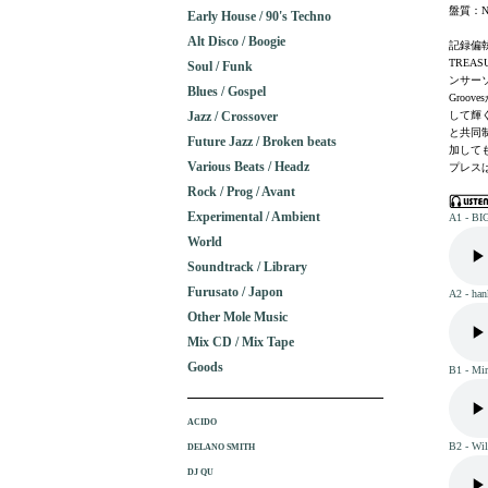
盤質：N
Early House / 90's Techno
Alt Disco / Boogie
記録偏執
TREA
Soul / Funk
ンサーソ
Blues / Gospel
Groo
Jazz / Crossover
して輝く
と共同制
Future Jazz / Broken beats
加して
Various Beats / Headz
プレスは
Rock / Prog / Avant
Experimental / Ambient
A1 - BI
World
Soundtrack / Library
Furusato / Japon
A2 - han
Other Mole Music
Mix CD / Mix Tape
Goods
B1 - Mir
ACIDO
B2 - Wil
DELANO SMITH
DJ QU