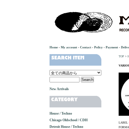
Home
-
My account
-
Contact
-
Policy
-
Payment
-
Deliv
TOP
>
H
VARIOUS
New Arrivals
House / Techno
Chicago Oldschool / CDH
LABEL 
Detroit House / Techno
FORMAT 