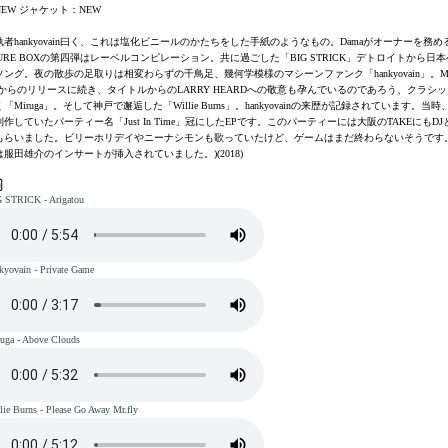
EW ジャケット：NEW
者hankyovain曰く、これは塩化ビニールのかたちをした手紙のようなもの。Damaがオーナーを務め
SURE BOXの第四弾はレーベルコンピレーション。共に過ごした「BIG STRICK」デトロイトから日
ング。夜の散歩の足取りは相変わらずの千鳥足、幾何学模様のマシーンファンク「hankyovain」。Moo
vesからのリリースに続き、タイトルからのLARRY HEARDへの敬意も孕んでいるのであろう、クラシ
「Miruga」。そして神戸で邂逅した「Willie Burns」。hankyovainの来歴が記録されています。当
作していたパーティー名「Just In Time」冠にしたEPです。このパーティーには大阪のTAKEにもD
もらいました。ビリーホリデイやニーナシモンも歌っていたけど、ゲームはまだ終わらないそうです。
服田雄介のインサートが挿入されていました。)(2018)
G STRICK - Arigatou
kyovain - Private Game
uga - Above Clouds
lie Burns - Please Go Away Mr.fly