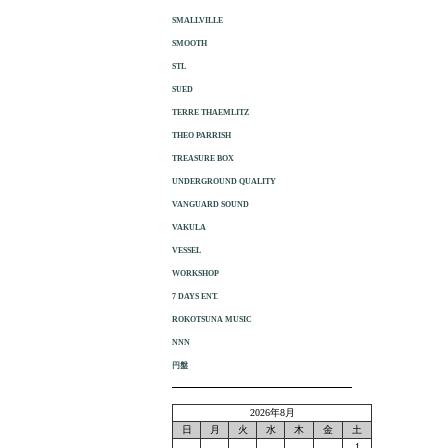
SMALLVILLE
SMOOTH
STL
SUED
TERRE THAEMLITZ
THEO PARRISH
TREASURE BOX
UNDERGROUND QUALITY
VANGUARD SOUND
VAKULA
VESSEL
WORKSHOP
7 DAYS ENT.
ROKOTSUNA MUSIC
NNN
円盤
2026年8月
日
月
火
水
木
金
土
1