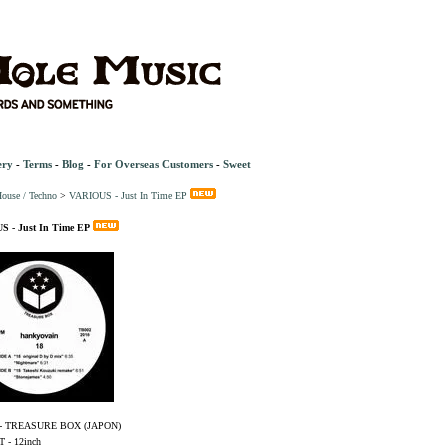
ery
-
Terms
-
Blog
-
For Overseas Customers
-
Sweet
ouse / Techno
>
VARIOUS - Just In Time EP
 - Just In Time EP
- TREASURE BOX (JAPON)
- 12inch