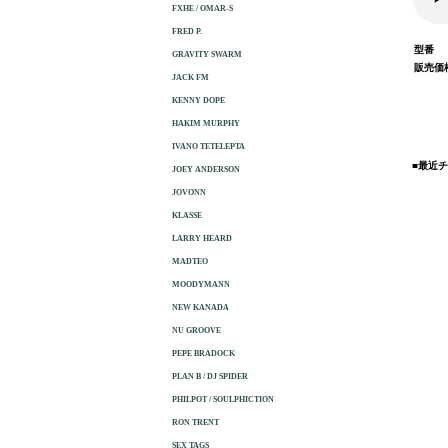
FXHE / OMAR-S
FRED P.
型番
GRAVITY SWARM
販売価
JACK FM
KENNY DOPE
HAKIM MURPHY
IVANO TETELEPTA
■最近
JOEY ANDERSON
JOVONN
KLASSE
LARRY HEARD
MADTEO
MOODYMANN
NEW KANADA
NU GROOVE
PEPE BRADOCK
PLAN B / DJ SPIDER
PHILPOT / SOULPHICTION
RON TRENT
SEX TAGS