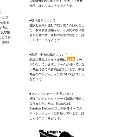
12000円以上お買い上げで送料＋手数料
無料。詳しくは
コチラ
をどうぞ。
る
本へのア
■取り置きについて
ds &
通販と店頭引渡しの取り置きを始めまし
ック然と
た。取り置き開始から一ヶ月間の取り置
時、反響聖
きが可能です。送料や発送方法など、詳
Jとして参
しくは
コチラ
をどうぞ。
(初期
■新品 - 中古の表記について
新品の商品はタイトル横に
マー
クが付いています。マークが付いていな
い商品は全て中古商品になります。中古
商品のコンディションについては
コチラ
をどうぞ。
■クレジットカード決済について
通販でのクレジットカード決済が可能に
なりました。Visa、MasterCard、
American Expressのロゴがあるすべての
クレジットカードに対応しています。詳
しくは
コチラ
をどうぞ。