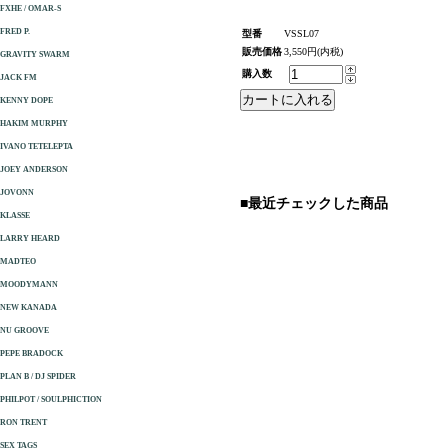
FXHE / OMAR-S
FRED P.
型番
VSSL07
販売価格
3,550円(内税)
GRAVITY SWARM
購入数
JACK FM
KENNY DOPE
HAKIM MURPHY
IVANO TETELEPTA
JOEY ANDERSON
JOVONN
■最近チェックした商品
KLASSE
LARRY HEARD
MADTEO
MOODYMANN
NEW KANADA
NU GROOVE
PEPE BRADOCK
PLAN B / DJ SPIDER
PHILPOT / SOULPHICTION
RON TRENT
SEX TAGS