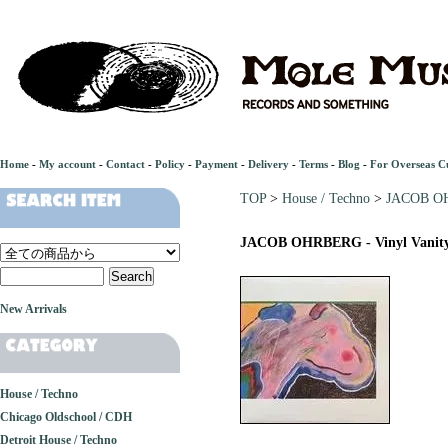
Home
-
My account
-
Contact
-
Policy
-
Payment
-
Delivery
-
Terms
-
Blog
-
For Overseas C
TOP
>
House / Techno
>
JACOB OH
JACOB OHRBERG - Vinyl Vanit
New Arrivals
House / Techno
Chicago Oldschool / CDH
Detroit House / Techno