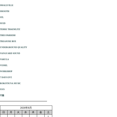
SMALLVILLE
SMOOTH
STL
SUED
TERRE THAEMLITZ
THEO PARRISH
TREASURE BOX
UNDERGROUND QUALITY
VANGUARD SOUND
VAKULA
VESSEL
WORKSHOP
7 DAYS ENT.
ROKOTSUNA MUSIC
NNN
円盤
2026年8月
日
月
火
水
木
金
土
1