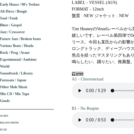
LABEL - VESSEL (AUS)
Early House / 90's Techno
FORMAT - 12inch
Alt Disco / Boogie
盤質 : NEW ジャケット : NEW
Soul / Funk
Blues / Gospel
Tim HeaneyのVesselレ
Jazz / Crossover
嬉しいです。レーベル第四弾でDe
Future Jazz / Broken beats
リース。今回も某氏からの影響が
Various Beats / Headz
ロングトラック、ディープハウ
Rock / Prog / Avant
焦点を絞ったマスタリングもあ
Experimental / Ambient
鳴らしたい、踊りたい、推薦盤。(2
World
Soundtrack / Library
A1 - Choreosexual
Furusato / Japon
Other Mole Music
Mix CD / Mix Tape
Goods
B1 - No Respite
ACIDO
DELANO SMITH
DJ QU