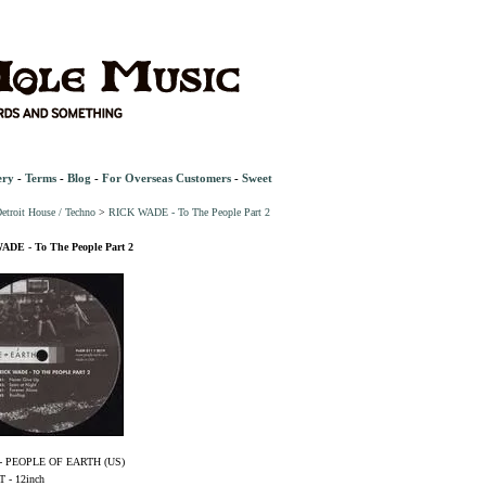
ery
-
Terms
-
Blog
-
For Overseas Customers
-
Sweet
etroit House / Techno
>
RICK WADE - To The People Part 2
DE - To The People Part 2
- PEOPLE OF EARTH (US)
- 12inch