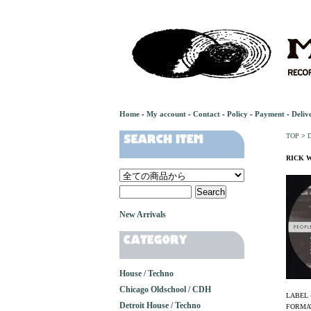
Home
-
My account
-
Contact
-
Policy
-
Payment
-
Deliv
TOP
>
D
RICK WA
New Arrivals
House / Techno
Chicago Oldschool / CDH
LABEL 
Detroit House / Techno
FORMAT 