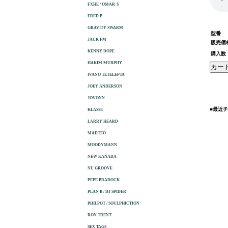
FXHE / OMAR-S
FRED P.
GRAVITY SWARM
型番
JACK FM
販売価
KENNY DOPE
購入数
HAKIM MURPHY
IVANO TETELEPTA
JOEY ANDERSON
JOVONN
■最近
KLASSE
LARRY HEARD
MADTEO
MOODYMANN
NEW KANADA
NU GROOVE
PEPE BRADOCK
PLAN B / DJ SPIDER
PHILPOT / SOULPHICTION
RON TRENT
SEX TAGS