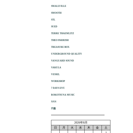
SMALLVILLE
SMOOTH
STL
SUED
TERRE THAEMLITZ
THEO PARRISH
TREASURE BOX
UNDERGROUND QUALITY
VANGUARD SOUND
VAKULA
VESSEL
WORKSHOP
7 DAYS ENT.
ROKOTSUNA MUSIC
NNN
円盤
2026年8月
日
月
火
水
木
金
土
1