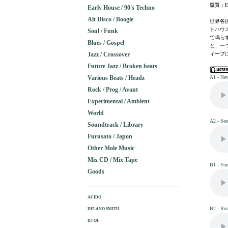
盤質：E
Early House / 90's Techno
Alt Disco / Boogie
世界各国
トハウ
Soul / Funk
で鳴ら
Blues / Gospel
と、一
Jazz / Crossover
ィープ
Future Jazz / Broken beats
Various Beats / Headz
A1 - Nev
Rock / Prog / Avant
Experimental / Ambient
World
A2 - See
Soundtrack / Library
Furusato / Japon
Other Mole Music
Mix CD / Mix Tape
B1 - For
Goods
ACIDO
B2 - Roo
DELANO SMITH
DJ QU