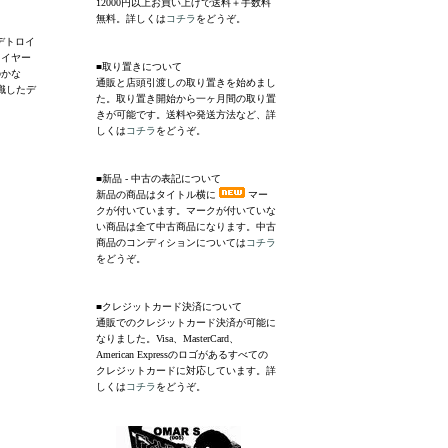
12000円以上お買い上げで送料＋手数料
無料。詳しくは
コチラ
をどうぞ。
。デトロイ
レイヤー
■取り置きについて
のかな
通販と店頭引渡しの取り置きを始めまし
識したデ
た。取り置き開始から一ヶ月間の取り置
きが可能です。送料や発送方法など、詳
しくは
コチラ
をどうぞ。
■新品 - 中古の表記について
新品の商品はタイトル横に
マー
クが付いています。マークが付いていな
い商品は全て中古商品になります。中古
商品のコンディションについては
コチラ
をどうぞ。
■クレジットカード決済について
通販でのクレジットカード決済が可能に
なりました。Visa、MasterCard、
American Expressのロゴがあるすべての
クレジットカードに対応しています。詳
しくは
コチラ
をどうぞ。