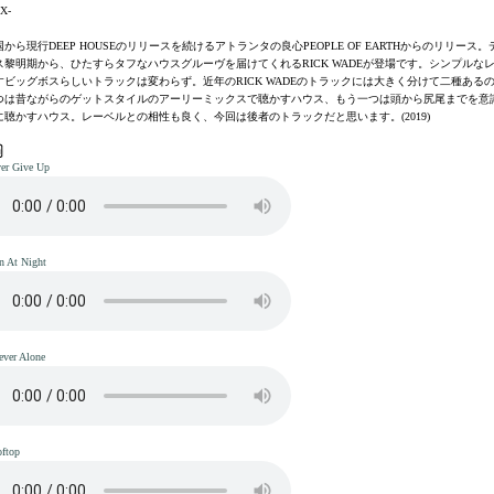
X-
から現行DEEP HOUSEのリリースを続けるアトランタの良心PEOPLE OF EARTHからのリリース
ス黎明期から、ひたすらタフなハウスグルーヴを届けてくれるRICK WADEが登場です。シンプルな
すビッグボスらしいトラックは変わらず。近年のRICK WADEのトラックには大きく分けて二種ある
つは昔ながらのゲットスタイルのアーリーミックスで聴かすハウス、もう一つは頭から尻尾までを意
に聴かすハウス。レーベルとの相性も良く、今回は後者のトラックだと思います。(2019)
er Give Up
n At Night
ever Alone
ftop