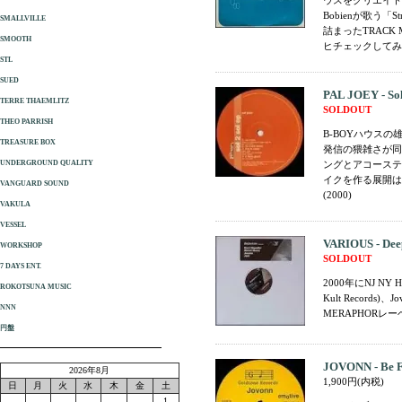
ウスをクリエイトす
Bobienが歌う
SMALLVILLE
詰まったTRAC
SMOOTH
ヒチェックしてみて
STL
SUED
PAL JOEY - Sol
TERRE THAEMLITZ
SOLDOUT
THEO PARRISH
B-BOYハウスの
TREASURE BOX
発信の猥雑さが同
UNDERGROUND QUALITY
ングとアコーステ
イクを作る展開はP
VANGUARD SOUND
(2000)
VAKULA
VESSEL
VARIOUS - Dee
WORKSHOP
SOLDOUT
7 DAYS ENT.
2000年にNJ NY 
ROKOTSUNA MUSIC
Kult Recor
NNN
MERAPHORレ
円盤
JOVONN - Be F
2026年8月
1,900円(内税)
日
月
火
水
木
金
土
1