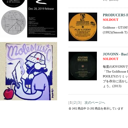
PRODUCERS F
SOLDOUT
Goldtone - GT100
(1992)(Smooth T)
JOVONN - Back 
SOLDOUT
毎度のJOVONN
「The Goldho
POOLEYのリ
プを存分に活かし
ょう。(2013)
| 1 |
2
|
3
|
次のページへ
全 [45] 商品中 [1-20] 商品を表示しています