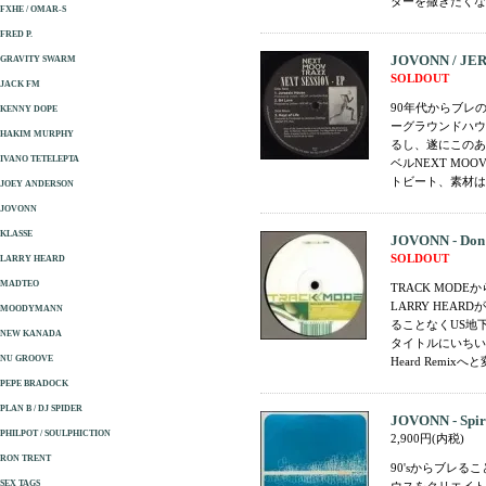
ダーを撒きたくなる
FXHE / OMAR-S
FRED P.
JOVONN / JER
GRAVITY SWARM
SOLDOUT
JACK FM
90年代からブレ
KENNY DOPE
ーグラウンドハウ
HAKIM MURPHY
るし、遂にこのあた
IVANO TETELEPTA
ベルNEXT MOO
トビート、素材は
JOEY ANDERSON
JOVONN
KLASSE
JOVONN - Don'
SOLDOUT
LARRY HEARD
MADTEO
TRACK MO
LARRY HEA
MOODYMANN
ることなくUS地
NEW KANADA
タイトルにいちいち
NU GROOVE
Heard Remixへと
PEPE BRADOCK
PLAN B / DJ SPIDER
JOVONN - Spir
PHILPOT / SOULPHICTION
2,900円(内税)
RON TRENT
90'sからブレ
SEX TAGS