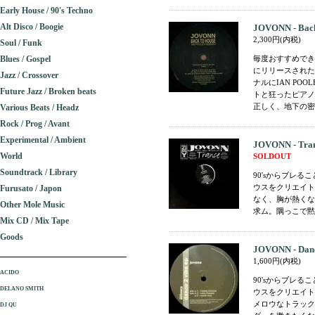
Early House / 90's Techno
Alt Disco / Boogie
JOVONN - Back 
2,300円(内税)
Soul / Funk
Blues / Gospel
毎度おすすめできる
にリリースされた「Th
Jazz / Crossover
ナルにIAN P
Future Jazz / Broken beats
トと狂ったピアノ
正しく、地下の密室
Various Beats / Headz
Rock / Prog / Avant
Experimental / Ambient
JOVONN - Tra
World
SOLDOUT
Soundtrack / Library
90'sからブレ
ウスをクリエイト
Furusato / Japon
なく、胸が熱くな
Other Mole Music
求ム。隅っこで黙々
Mix CD / Mix Tape
Goods
JOVONN - Danc
1,600円(内税)
ACIDO
90'sからブレ
DELANO SMITH
ウスをクリエイト
メロウなトラック
DJ QU