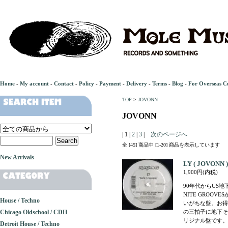
Home
-
My account
-
Contact
-
Policy
-
Payment
-
Delivery
-
Terms
-
Blog
-
For Overseas C
TOP
>
JOVONN
JOVONN
| 1 |
2
|
3
|
次のページへ
全 [45] 商品中 [1-20] 商品を表示しています
New Arrivals
LY ( JOVONN ) 
1,900円(内税)
90年代からUS地
NITE GROO
House / Techno
いがちな盤。お得
Chicago Oldschool / CDH
の三拍子に地下そ
リジナル盤です。(1
Detroit House / Techno