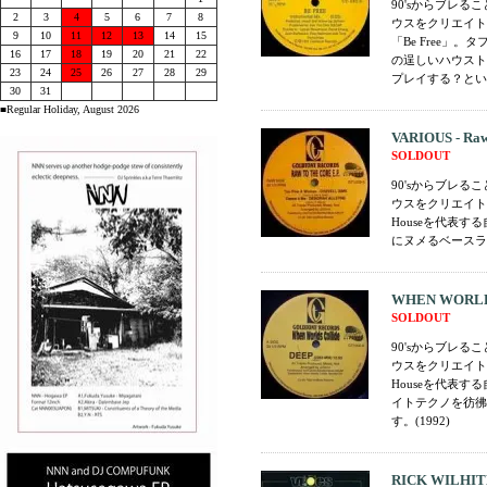
90'sからブレ
2
3
4
5
6
7
8
ウスをクリエイトする
9
10
11
12
13
14
15
「Be Free
16
17
18
19
20
21
22
の逞しいハウスト
23
24
25
26
27
28
29
プレイする？という
30
31
■Regular Holiday, August 2026
VARIOUS - Raw
SOLDOUT
90'sからブレ
ウスをクリエイトする
Houseを代表
にヌメるベースラ
WHEN WORLDS 
SOLDOUT
90'sからブレ
ウスをクリエイトする
Houseを代表す
イトテクノを彷彿
す。(1992)
RICK WILHITE 