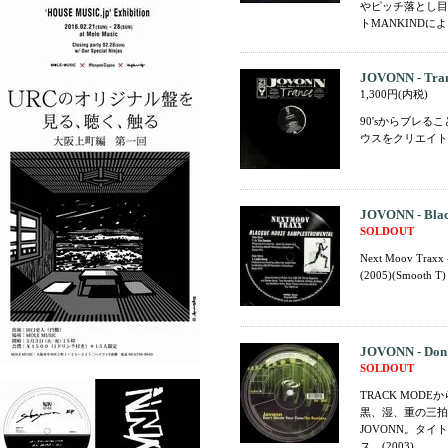
やピッチ落とし目で
トMANKINDに
JOVONN - Tra
1,300円(内税)
90'sからブレ
ウスをクリエイトす
JOVONN - Blac
SOLDOUT
Next Moov Traxx
(2005)(Smooth T)
JOVONN - Don'
SOLDOUT
TRACK MOD
黒、湿、重の三拍
JOVONN。タ
ス。(2003)