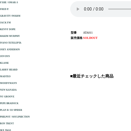
FXHE / OMAR-S
FRED P.
GRAVITY SWARM
JACK FM
KENNY DOPE
型番
ATA011
HAKIM MURPHY
販売価格
SOLDOUT
IVANO TETELEPTA
JOEY ANDERSON
JOVONN
KLASSE
LARRY HEARD
■最近チェックした商品
MADTEO
MOODYMANN
NEW KANADA
NU GROOVE
PEPE BRADOCK
PLAN B / DJ SPIDER
PHILPOT / SOULPHICTION
RON TRENT
SEX TAGS