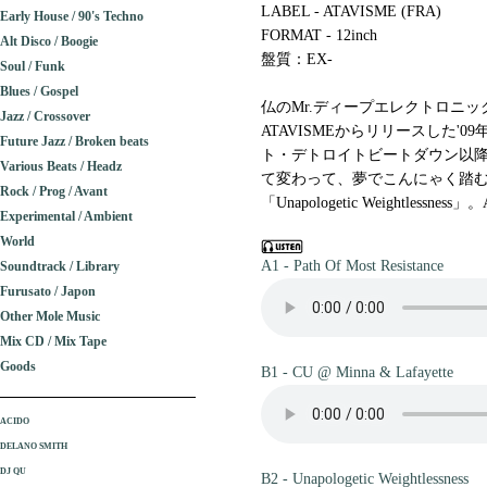
LABEL - ATAVISME (FRA)
Early House / 90's Techno
FORMAT - 12inch
Alt Disco / Boogie
盤質：EX-
Soul / Funk
Blues / Gospel
仏のMr.ディープエレクトロニック
Jazz / Crossover
ATAVISMEからリリースした
Future Jazz / Broken beats
ト・デトロイトビートダウン以降
Various Beats / Headz
て変わって、夢でこんにゃく踏
Rock / Prog / Avant
「Unapologetic Weightless
Experimental / Ambient
World
A1 - Path Of Most Resistance
Soundtrack / Library
Furusato / Japon
Other Mole Music
Mix CD / Mix Tape
Goods
B1 - CU @ Minna & Lafayette
ACIDO
DELANO SMITH
DJ QU
B2 - Unapologetic Weightlessness