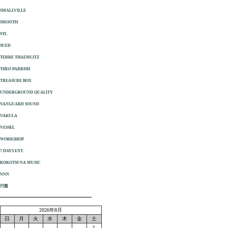
SMALLVILLE
SMOOTH
STL
SUED
TERRE THAEMLITZ
THEO PARRISH
TREASURE BOX
UNDERGROUND QUALITY
VANGUARD SOUND
VAKULA
VESSEL
WORKSHOP
7 DAYS ENT.
ROKOTSUNA MUSIC
NNN
円盤
2026年8月
日
月
火
水
木
金
土
1