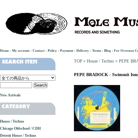
Home
-
My account
-
Contact
-
Policy
-
Payment
-
Delivery
-
Terms
-
Blog
-
For Overseas C
TOP
>
House / Techno
>
PEPE BRA
PEPE BRADOCK - Swimsuit Issu
New Arrivals
House / Techno
Chicago Oldschool / CDH
Detroit House / Techno