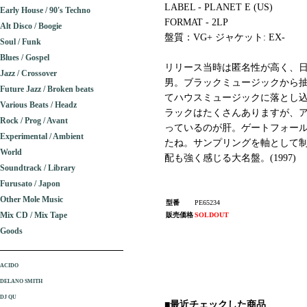
LABEL - PLANET E (US)
Early House / 90's Techno
FORMAT - 2LP
Alt Disco / Boogie
盤質：VG+ ジャケット: EX-
Soul / Funk
Blues / Gospel
リリース当時は匿名性が高く、
Jazz / Crossover
男。ブラックミュージックから抽
Future Jazz / Broken beats
てハウスミュージックに落とし込ん
Various Beats / Headz
ラックはたくさんありますが、ア
Rock / Prog / Avant
っているのが肝。ゲートフォー
Experimental / Ambient
たね。サンプリングを軸として制作し
World
配も強く感じる大名盤。(1997)
Soundtrack / Library
Furusato / Japon
Other Mole Music
型番
PE65234
Mix CD / Mix Tape
販売価格
SOLDOUT
Goods
ACIDO
DELANO SMITH
DJ QU
■最近チェックした商品