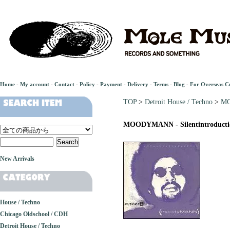
Home
-
My account
-
Contact
-
Policy
-
Payment
-
Delivery
-
Terms
-
Blog
-
For Overseas C
TOP
>
Detroit House / Techno
>
MO
MOODYMANN - Silentintroducti
New Arrivals
House / Techno
Chicago Oldschool / CDH
Detroit House / Techno