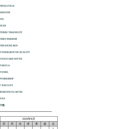
SMALLVILLE
SMOOTH
STL
SUED
TERRE THAEMLITZ
THEO PARRISH
TREASURE BOX
UNDERGROUND QUALITY
VANGUARD SOUND
VAKULA
VESSEL
WORKSHOP
7 DAYS ENT.
ROKOTSUNA MUSIC
NNN
円盤
2026年8月
日
月
火
水
木
金
土
1