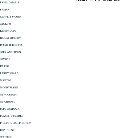
FXHE / OMAR-S
FRED P.
GRAVITY SWARM
JACK FM
KENNY DOPE
HAKIM MURPHY
IVANO TETELEPTA
JOEY ANDERSON
JOVONN
KLASSE
LARRY HEARD
MADTEO
MOODYMANN
NEW KANADA
NU GROOVE
PEPE BRADOCK
PLAN B / DJ SPIDER
PHILPOT / SOULPHICTION
RON TRENT
SEX TAGS