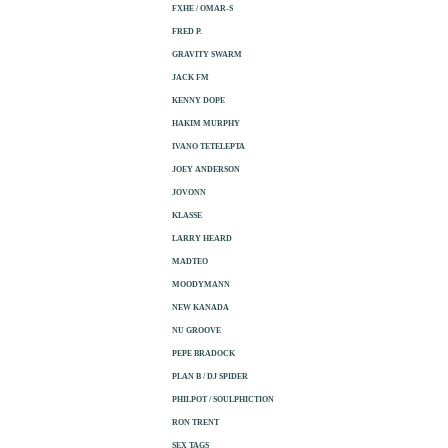
FXHE / OMAR-S
FRED P.
GRAVITY SWARM
JACK FM
KENNY DOPE
HAKIM MURPHY
IVANO TETELEPTA
JOEY ANDERSON
JOVONN
KLASSE
LARRY HEARD
MADTEO
MOODYMANN
NEW KANADA
NU GROOVE
PEPE BRADOCK
PLAN B / DJ SPIDER
PHILPOT / SOULPHICTION
RON TRENT
SEX TAGS