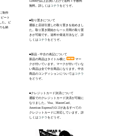
12000円以上お買い上げで送料＋手数料
無料。詳しくは
コチラ
をどうぞ。
トに制作
・ビート
■取り置きについて
した。ビ
通販と店頭引渡しの取り置きを始めまし
のも納
た。取り置き開始から一ヶ月間の取り置
きが可能です。送料や発送方法など、詳
しくは
コチラ
をどうぞ。
■新品 - 中古の表記について
新品の商品はタイトル横に
マー
クが付いています。マークが付いていな
い商品は全て中古商品になります。中古
商品のコンディションについては
コチラ
をどうぞ。
■クレジットカード決済について
通販でのクレジットカード決済が可能に
なりました。Visa、MasterCard、
American Expressのロゴがあるすべての
クレジットカードに対応しています。詳
しくは
コチラ
をどうぞ。