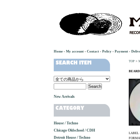
Home
-
My account
-
Contact
-
Policy
-
Payment
-
Deliv
TOP
>
M
BEARDM
New Arrivals
House / Techno
Chicago Oldschool / CDH
LABEL 
Detroit House / Techno
FORMAT