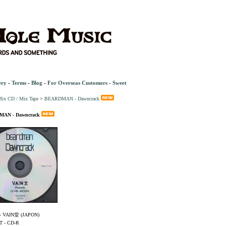
ery
-
Terms
-
Blog
-
For Overseas Customers
-
Sweet
ix CD / Mix Tape
>
BEARDMAN - Dawncrack
AN - Dawncrack
- VAIN堂 (JAPON)
 - CD-R