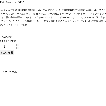
EW ジャケット : NEW
てレコード店"inception records"を2024年まで運営していたbeardmanがVAIN堂用にjazzをコンセプ
IX CD-R。元レコード屋が紡ぐ、新旧問わないジャズ的なるディープ・エレクトロニクスとブラック
には、居の香りが漂っています。ドクターロキットのマスターピースもここではブルースに聴こえま
ッチングではなくムードを的確にとらえ、ダブも感じさせるミックスセンス。Hankyoとの交流が深い
なミックスCD-R。(2026)
VAIN3004
格
1,300円(内税)
チェックした商品