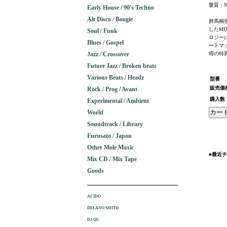
盤質：N
Early House / 90's Techno
Alt Disco / Boogie
群馬桐生に
したM
Soul / Funk
ロジー
Blues / Gospel
ートマ
Jazz / Crossover
得の特異
Future Jazz / Broken beats
Various Beats / Headz
型番
販売価
Rock / Prog / Avant
購入数
Experimental / Ambient
World
Soundtrack / Library
Furusato / Japon
Other Mole Music
■最近
Mix CD / Mix Tape
Goods
ACIDO
DELANO SMITH
DJ QU