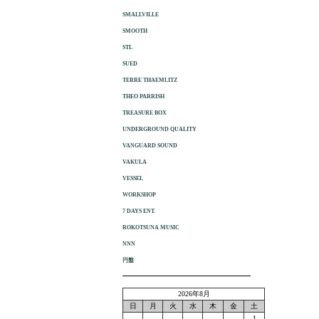
SMALLVILLE
SMOOTH
STL
SUED
TERRE THAEMLITZ
THEO PARRISH
TREASURE BOX
UNDERGROUND QUALITY
VANGUARD SOUND
VAKULA
VESSEL
WORKSHOP
7 DAYS ENT.
ROKOTSUNA MUSIC
NNN
円盤
2026年8月
日
月
火
水
木
金
土
1