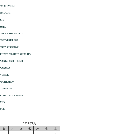
SMALLVILLE
SMOOTH
STL
SUED
TERRE THAEMLITZ
THEO PARRISH
TREASURE BOX
UNDERGROUND QUALITY
VANGUARD SOUND
VAKULA
VESSEL
WORKSHOP
7 DAYS ENT.
ROKOTSUNA MUSIC
NNN
円盤
2026年8月
日
月
火
水
木
金
土
1