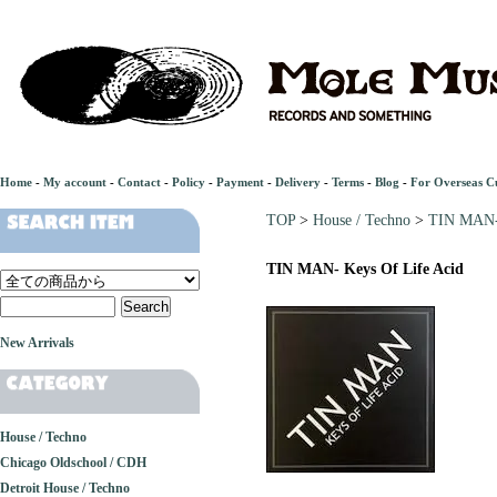
Home
-
My account
-
Contact
-
Policy
-
Payment
-
Delivery
-
Terms
-
Blog
-
For Overseas C
TOP
>
House / Techno
>
TIN MAN- 
TIN MAN- Keys Of Life Acid
New Arrivals
House / Techno
Chicago Oldschool / CDH
Detroit House / Techno