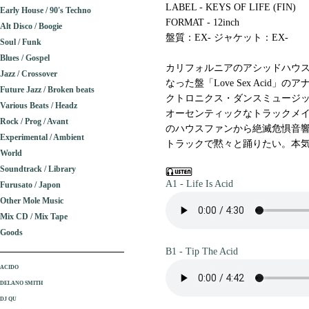
LABEL - KEYS OF LIFE (FIN)
Early House / 90's Techno
FORMAT - 12inch
Alt Disco / Boogie
盤質：EX- ジャケット：EX-
Soul / Funk
Blues / Gospel
カリフォルニアのアシッドハウス
Jazz / Crossover
なった盤「Love Sex Aci
Future Jazz / Broken beats
クトロニクス・ダンスミュージック
Various Beats / Headz
オーセンティックなトラックメ
Rock / Prog / Avant
のハウスファンから絶滅危惧音
Experimental / Ambient
トラックで黙々と踊りたい。本気で
World
Soundtrack / Library
A1 - Life Is Acid
Furusato / Japon
Other Mole Music
Mix CD / Mix Tape
Goods
B1 - Tip The Acid
ACIDO
DELANO SMITH
DJ QU