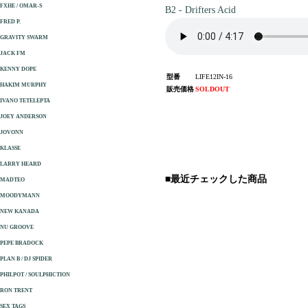
FXHE / OMAR-S
B2 - Drifters Acid
FRED P.
GRAVITY SWARM
JACK FM
KENNY DOPE
型番
LIFE12IN-16
HAKIM MURPHY
販売価格
SOLDOUT
IVANO TETELEPTA
JOEY ANDERSON
JOVONN
KLASSE
LARRY HEARD
■最近チェックした商品
MADTEO
MOODYMANN
NEW KANADA
NU GROOVE
PEPE BRADOCK
PLAN B / DJ SPIDER
PHILPOT / SOULPHICTION
RON TRENT
SEX TAGS