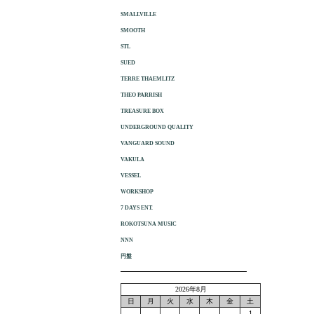
SMALLVILLE
SMOOTH
STL
SUED
TERRE THAEMLITZ
THEO PARRISH
TREASURE BOX
UNDERGROUND QUALITY
VANGUARD SOUND
VAKULA
VESSEL
WORKSHOP
7 DAYS ENT.
ROKOTSUNA MUSIC
NNN
円盤
2026年8月
日
月
火
水
木
金
土
1