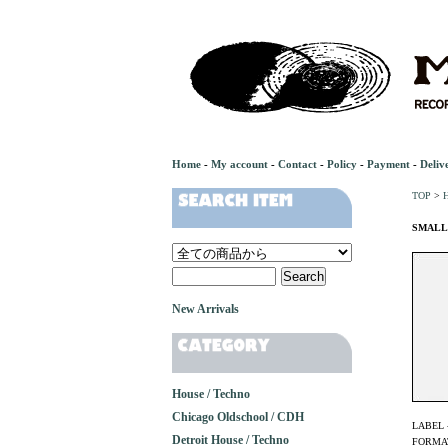
Home
-
My account
-
Contact
-
Policy
-
Payment
-
Deliv
TOP
>
H
SMALLP
New Arrivals
House / Techno
Chicago Oldschool / CDH
LABEL 
Detroit House / Techno
FORMAT 