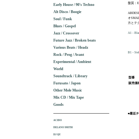
盤質：E
Early House / 90's Techno
Alt Disco / Boogie
ABDE
オSMA
Soul / Funk
方とテ
Blues / Gospel
Jazz / Crossover
A1 - Bla
Future Jazz / Broken beats
Various Beats / Headz
B1 - Stel
Rock / Prog / Avant
Experimental / Ambient
World
Soundtrack / Library
型番
Furusato / Japon
販売価
Other Mole Music
Mix CD / Mix Tape
Goods
■最近
ACIDO
DELANO SMITH
DJ QU