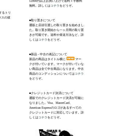
12000円以上お買い上げで送料＋手数料
無料。詳しくは
コチラ
をどうぞ。
表するトリ
ハウスの彼
■取り置きについて
通販と店頭引渡しの取り置きを始めまし
た。取り置き開始から一ヶ月間の取り置
きが可能です。送料や発送方法など、詳
しくは
コチラ
をどうぞ。
■新品 - 中古の表記について
新品の商品はタイトル横に
マー
クが付いています。マークが付いていな
い商品は全て中古商品になります。中古
商品のコンディションについては
コチラ
をどうぞ。
■クレジットカード決済について
通販でのクレジットカード決済が可能に
なりました。Visa、MasterCard、
American Expressのロゴがあるすべての
クレジットカードに対応しています。詳
しくは
コチラ
をどうぞ。