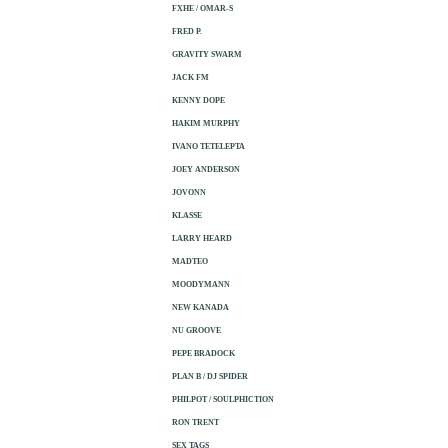
FXHE / OMAR-S
FRED P.
GRAVITY SWARM
JACK FM
KENNY DOPE
HAKIM MURPHY
IVANO TETELEPTA
JOEY ANDERSON
JOVONN
KLASSE
LARRY HEARD
MADTEO
MOODYMANN
NEW KANADA
NU GROOVE
PEPE BRADOCK
PLAN B / DJ SPIDER
PHILPOT / SOULPHICTION
RON TRENT
SEX TAGS