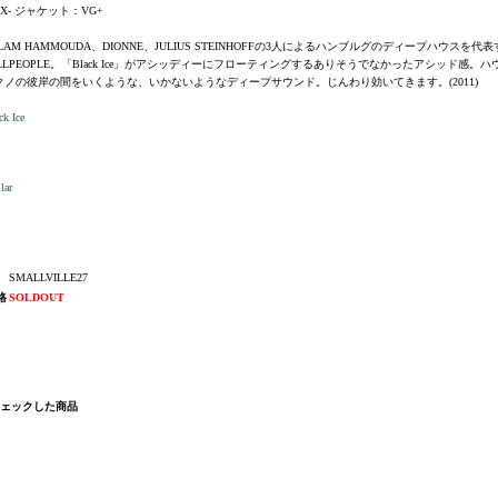
X- ジャケット：VG+
SLAM HAMMOUDA、DIONNE、JULIUS STEINHOFFの3人によるハンブルグのディープハウスを代
LLPEOPLE。「Black Ice」がアシッディーにフローティングするありそうでなかったアシッド感。
クノの彼岸の間をいくような、いかないようなディープサウンド。じんわり効いてきます。(2011)
ck Ice
lar
SMALLVILLE27
格
SOLDOUT
チェックした商品