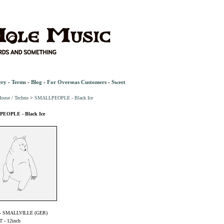
ery
-
Terms
-
Blog
-
For Overseas Customers
-
Sweet
ouse / Techno
>
SMALLPEOPLE - Black Ice
EOPLE - Black Ice
- SMALLVILLE (GER)
- 12inch