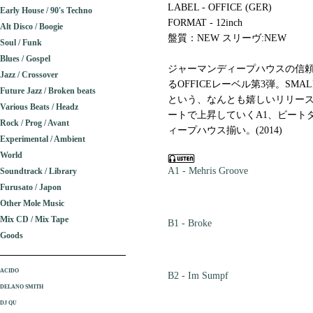
LABEL - OFFICE (GER)
Early House / 90's Techno
FORMAT - 12inch
Alt Disco / Boogie
盤質：NEW スリーヴ:NEW
Soul / Funk
Blues / Gospel
ジャーマンディープハウスの信頼の地味
Jazz / Crossover
るOFFICEレーベル第3弾。SMAL
Future Jazz / Broken beats
という、なんとも嬉しいリリー
Various Beats / Headz
ートで上昇していくA1、ビート
Rock / Prog / Avant
ィープハウス揃い。(2014)
Experimental / Ambient
World
A1 - Mehris Groove
Soundtrack / Library
Furusato / Japon
Other Mole Music
Mix CD / Mix Tape
B1 - Broke
Goods
ACIDO
B2 - Im Sumpf
DELANO SMITH
DJ QU