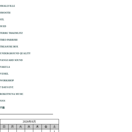
SMALLVILLE
SMOOTH
STL
SUED
TERRE THAEMLITZ
THEO PARRISH
TREASURE BOX
UNDERGROUND QUALITY
VANGUARD SOUND
VAKULA
VESSEL
WORKSHOP
7 DAYS ENT.
ROKOTSUNA MUSIC
NNN
円盤
2026年8月
日
月
火
水
木
金
土
1