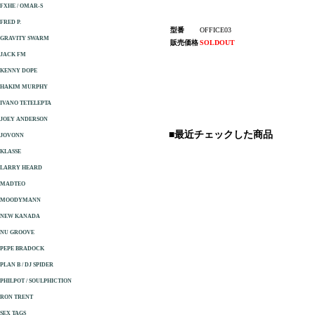
FXHE / OMAR-S
FRED P.
型番
OFFICE03
GRAVITY SWARM
販売価格
SOLDOUT
JACK FM
KENNY DOPE
HAKIM MURPHY
IVANO TETELEPTA
JOEY ANDERSON
■最近チェックした商品
JOVONN
KLASSE
LARRY HEARD
MADTEO
MOODYMANN
NEW KANADA
NU GROOVE
PEPE BRADOCK
PLAN B / DJ SPIDER
PHILPOT / SOULPHICTION
RON TRENT
SEX TAGS