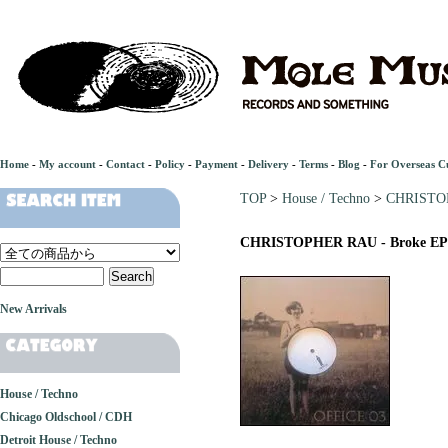
Home
-
My account
-
Contact
-
Policy
-
Payment
-
Delivery
-
Terms
-
Blog
-
For Overseas C
TOP
>
House / Techno
>
CHRISTOP
CHRISTOPHER RAU - Broke EP
New Arrivals
House / Techno
Chicago Oldschool / CDH
Detroit House / Techno