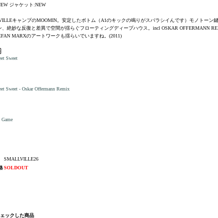
EW ジャケット:NEW
LVILLEキャンプのMOOMIN。安定したボトム（A1のキックの鳴りがスバラシイんです）モノトーン
、絶妙な反復と差異で空間が揺らぐフローティングディープハウス。incl OSKAR OFFERMANN RE
EFAN MARXのアートワークも揺らいでいますね。(2011)
et Sweet
et Sweet - Oskar Offermann Remix
e Game
SMALLVILLE26
格
SOLDOUT
チェックした商品