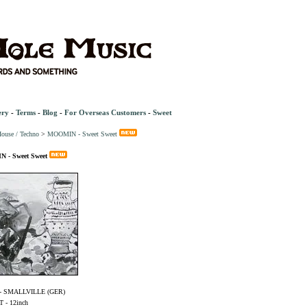
ery
-
Terms
-
Blog
-
For Overseas Customers
-
Sweet
ouse / Techno
>
MOOMIN - Sweet Sweet
 - Sweet Sweet
- SMALLVILLE (GER)
- 12inch