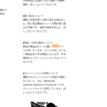
12000円以上お買い上げで送料＋手数料
無料。詳しくは
コチラ
をどうぞ。
鍵盤のリ
MIX。
■取り置きについて
通販と店頭引渡しの取り置きを始めまし
た。取り置き開始から一ヶ月間の取り置
きが可能です。送料や発送方法など、詳
しくは
コチラ
をどうぞ。
■新品 - 中古の表記について
新品の商品はタイトル横に
マー
クが付いています。マークが付いていな
い商品は全て中古商品になります。中古
商品のコンディションについては
コチラ
をどうぞ。
■クレジットカード決済について
通販でのクレジットカード決済が可能に
なりました。Visa、MasterCard、
American Expressのロゴがあるすべての
クレジットカードに対応しています。詳
しくは
コチラ
をどうぞ。