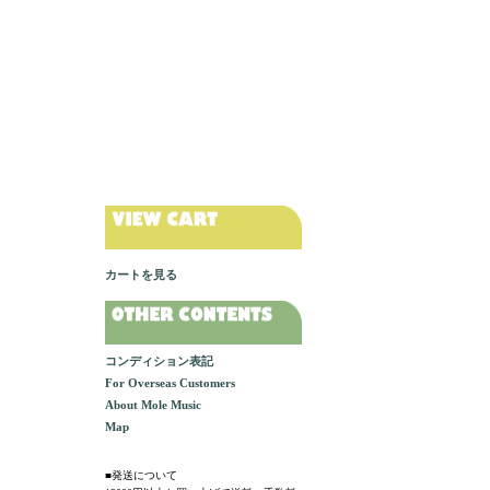
カートを見る
コンディション表記
For Overseas Customers
About Mole Music
Map
■発送について