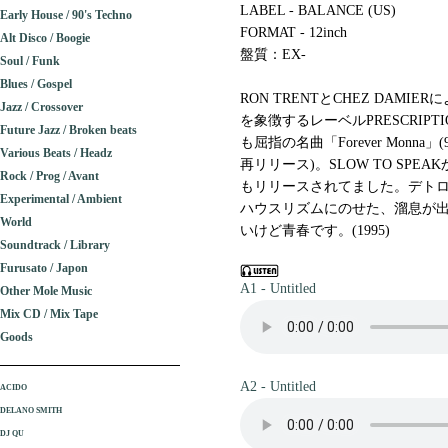
LABEL - BALANCE (US)
Early House / 90's Techno
FORMAT - 12inch
Alt Disco / Boogie
盤質：EX-
Soul / Funk
Blues / Gospel
RON TRENTとCHEZ DAMI
Jazz / Crossover
を象徴するレーベルPRESCRIP
Future Jazz / Broken beats
も屈指の名曲「Forever Monna」(9
Various Beats / Headz
再リリース)。SLOW TO SP
Rock / Prog / Avant
もリリースされてました。デト
Experimental / Ambient
ハウスリズムにのせた、溜息が
World
いけど青春です。(1995)
Soundtrack / Library
Furusato / Japon
A1 - Untitled
Other Mole Music
Mix CD / Mix Tape
Goods
A2 - Untitled
ACIDO
DELANO SMITH
DJ QU