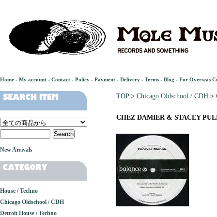
Home
-
My account
-
Contact
-
Policy
-
Payment
-
Delivery
-
Terms
-
Blog
-
For Overseas C
TOP
>
Chicago Oldschool / CDH
>
CHEZ DAMIER & STACEY PULLE
New Arrivals
House / Techno
Chicago Oldschool / CDH
Detroit House / Techno