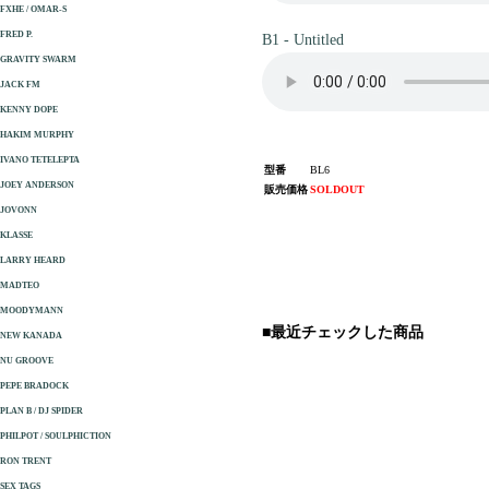
FXHE / OMAR-S
FRED P.
B1 - Untitled
GRAVITY SWARM
JACK FM
KENNY DOPE
HAKIM MURPHY
IVANO TETELEPTA
型番
BL6
JOEY ANDERSON
販売価格
SOLDOUT
JOVONN
KLASSE
LARRY HEARD
MADTEO
MOODYMANN
■最近チェックした商品
NEW KANADA
NU GROOVE
PEPE BRADOCK
PLAN B / DJ SPIDER
PHILPOT / SOULPHICTION
RON TRENT
SEX TAGS