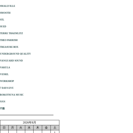
SMALLVILLE
SMOOTH
STL
SUED
TERRE THAEMLITZ
THEO PARRISH
TREASURE BOX
UNDERGROUND QUALITY
VANGUARD SOUND
VAKULA
VESSEL
WORKSHOP
7 DAYS ENT.
ROKOTSUNA MUSIC
NNN
円盤
2026年8月
日
月
火
水
木
金
土
1