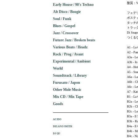
盤質：
Early House / 90's Techno
Alt Disco / Boogie
フェデリ
ポステ
Soul / Funk
タッチ
Blues / Gospel
トラックが
Jazz / Crossover
Di S
つくるな
Future Jazz / Broken beats
Various Beats / Headz
A1 - La
A2 - Pan
Rock / Prog / Avant
A3a - Le
Experimental / Ambient
A3b - Io
A4 - Hot
World
A5 - Sna
Soundtrack / Library
A6a - La
A6b - Ch
Furusato / Japon
A6c - Le
Other Mole Music
A7 - Kat
Mix CD / Mix Tape
B1 - La
B2a - Le
Goods
B2b - Ch
B2c - Lo
B3a - Il
ACIDO
B3b - R
B4a - Il
DELANO SMITH
B4b - M
DJ QU
B4c - N