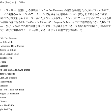
VG＋ジャケット：VG＋
コ・フェリーニ監督による伊映画「La Cite Des Femmes」の音楽を手掛けたのはルイス・バカロフ
ィーノの劇伴やキル・ビルのアニメシーンで起用された怒りのガンマン(69')などで知られる作曲家。
の本作では伊文化からオマージュされたクラシックやフォークソングにアシッド/サイケ/ファンクを
病みつきになるA3b「Io Cerco La Titina」A5「Snaporatz's Trip」そこに民族楽器をつかったB3a「Il S
naporaz」など、バカロフの美の旋律とサイケデリックが融合している。又A面B面の2部制にし1曲の中
ど、遊び心満載のコラージュが楽しめる。オリジナル盤です(1980)(Ms. S)
 Cite Des Femmes
na E Mirtilli
 Variazioni Della Massai
 Cerco La Titina
el La Grande Valse
poratz's Trip
 Festa
arleston
t's Face The Music And Dance
zone's Kanzone
 Cite Des Femmes
 Soubrettine
arleston
la - Yes That's My Baby
 Sogno Di Snaporaz
amona
 Cinema
ack The Knife
ight And Day