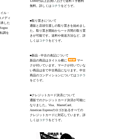
12000円以上お買い上げで送料＋手数料
無料。詳しくは
コチラ
をどうぞ。
。イル・
コメディ
■取り置きについて
継承した
通販と店頭引渡しの取り置きを始めまし
ogno
た。取り置き開始から一ヶ月間の取り置
で転調を
きが可能です。送料や発送方法など、詳
しくは
コチラ
をどうぞ。
■新品 - 中古の表記について
新品の商品はタイトル横に
マー
クが付いています。マークが付いていな
い商品は全て中古商品になります。中古
商品のコンディションについては
コチラ
をどうぞ。
■クレジットカード決済について
通販でのクレジットカード決済が可能に
なりました。Visa、MasterCard、
American Expressのロゴがあるすべての
クレジットカードに対応しています。詳
しくは
コチラ
をどうぞ。