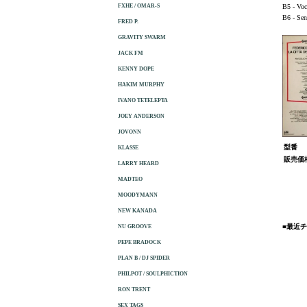
FXHE / OMAR-S
B5 - Voc
B6 - Sen
FRED P.
GRAVITY SWARM
JACK FM
KENNY DOPE
HAKIM MURPHY
IVANO TETELEPTA
JOEY ANDERSON
JOVONN
型番
KLASSE
販売価
LARRY HEARD
MADTEO
MOODYMANN
NEW KANADA
■最近
NU GROOVE
PEPE BRADOCK
PLAN B / DJ SPIDER
PHILPOT / SOULPHICTION
RON TRENT
SEX TAGS