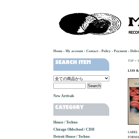
Home
-
My account
-
Contact
-
Policy
-
Payment
-
Deliv
TOP
>
S
LUIS B
New Arrivals
House / Techno
Chicago Oldschool / CDH
LABEL 
Detroit House / Techno
FORMAT