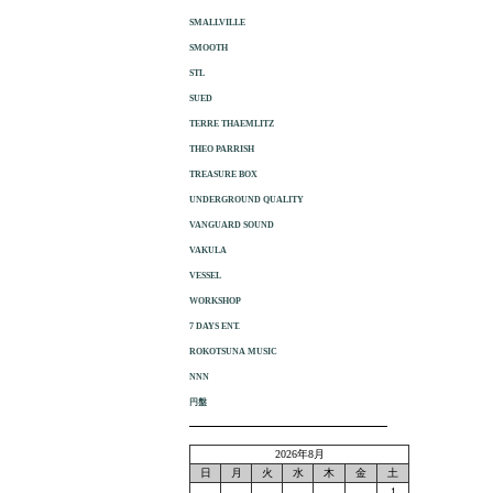
SMALLVILLE
SMOOTH
STL
SUED
TERRE THAEMLITZ
THEO PARRISH
TREASURE BOX
UNDERGROUND QUALITY
VANGUARD SOUND
VAKULA
VESSEL
WORKSHOP
7 DAYS ENT.
ROKOTSUNA MUSIC
NNN
円盤
2026年8月
日
月
火
水
木
金
土
1