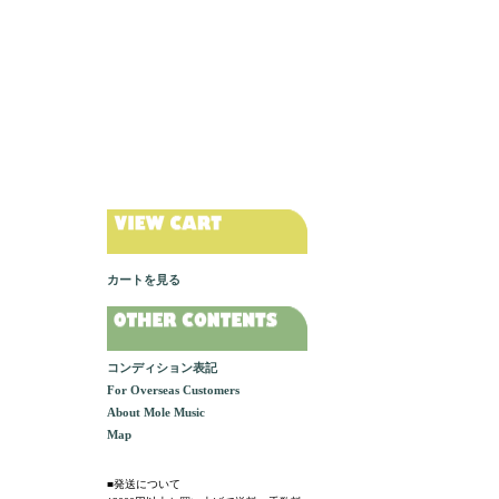
カートを見る
コンディション表記
For Overseas Customers
About Mole Music
Map
■発送について