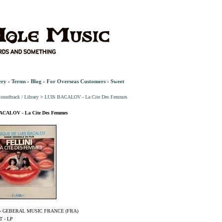
ery
-
Terms
-
Blog
-
For Overseas Customers
-
Sweet
oundtrack / Library
>
LUIS BACALOV - La Cite Des Femmes
ACALOV - La Cite Des Femmes
- GEBERAL MUSIC FRANCE (FRA)
 - LP