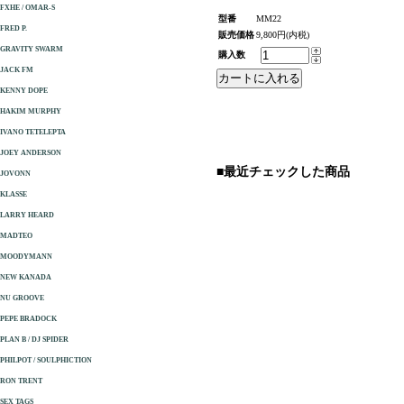
FXHE / OMAR-S
型番
MM22
FRED P.
販売価格
9,800円(内税)
GRAVITY SWARM
購入数
JACK FM
KENNY DOPE
HAKIM MURPHY
IVANO TETELEPTA
JOEY ANDERSON
■最近チェックした商品
JOVONN
KLASSE
LARRY HEARD
MADTEO
MOODYMANN
NEW KANADA
NU GROOVE
PEPE BRADOCK
PLAN B / DJ SPIDER
PHILPOT / SOULPHICTION
RON TRENT
SEX TAGS