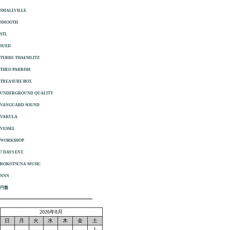
SMALLVILLE
SMOOTH
STL
SUED
TERRE THAEMLITZ
THEO PARRISH
TREASURE BOX
UNDERGROUND QUALITY
VANGUARD SOUND
VAKULA
VESSEL
WORKSHOP
7 DAYS ENT.
ROKOTSUNA MUSIC
NNN
円盤
2026年8月
日
月
火
水
木
金
土
1