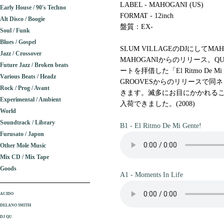
LABEL - MAHOGANI (US)
Early House / 90's Techno
FORMAT - 12inch
Alt Disco / Boogie
盤質：EX-
Soul / Funk
Blues / Gospel
SLUM VILLAGEのDJにして
Jazz / Crossover
MAHOGANIからのリリース。QU
Future Jazz / Broken beats
ートを拝借した「El Ritmo De M
Various Beats / Headz
GROOVESからのリリースで
Rock / Prog / Avant
きます。滅多にお目にかかれるこ
Experimental / Ambient
入荷できました。(2008)
World
Soundtrack / Library
B1 - El Ritmo De Mi Gente!
Furusato / Japon
Other Mole Music
Mix CD / Mix Tape
Goods
A1 - Moments In Life
ACIDO
DELANO SMITH
DJ QU