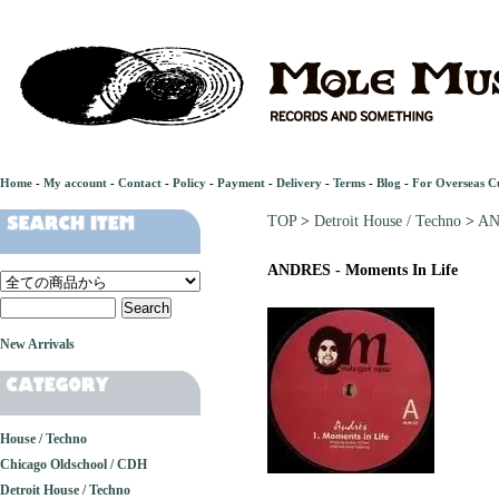
Home
-
My account
-
Contact
-
Policy
-
Payment
-
Delivery
-
Terms
-
Blog
-
For Overseas C
TOP
>
Detroit House / Techno
>
AN
ANDRES - Moments In Life
New Arrivals
House / Techno
Chicago Oldschool / CDH
Detroit House / Techno