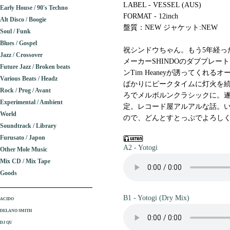
LABEL - VESSEL (AUS)
Early House / 90's Techno
FORMAT - 12inch
Alt Disco / Boogie
盤質：NEW ジャケット:NEW
Soul / Funk
Blues / Gospel
祝シンドウちゃん。もう5年経っ
Jazz / Crossover
メーカーSHINDOのダブプレ
Future Jazz / Broken beats
ンTim Heaneyが誘ってくれ
Various Beats / Headz
ばかりにピークタイムに灯火を
Rock / Prog / Avant
ろでメルボルンクラシックに。遂
Experimental / Ambient
定。レコード屋アルアルな話。
World
ので、どんとすとっぷでよろしくお
Soundtrack / Library
Furusato / Japon
A2 - Yotogi
Other Mole Music
Mix CD / Mix Tape
Goods
B1 - Yotogi (Dry Mix)
ACIDO
DELANO SMITH
DJ QU