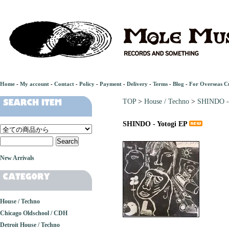
Home
-
My account
-
Contact
-
Policy
-
Payment
-
Delivery
-
Terms
-
Blog
-
For Overseas C
TOP
>
House / Techno
>
SHINDO - 
SHINDO - Yotogi EP
New Arrivals
House / Techno
Chicago Oldschool / CDH
Detroit House / Techno