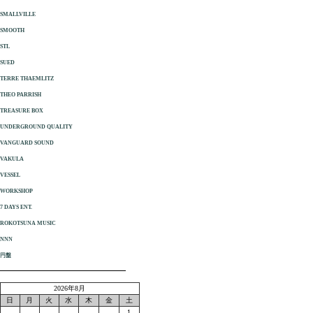
SMALLVILLE
SMOOTH
STL
SUED
TERRE THAEMLITZ
THEO PARRISH
TREASURE BOX
UNDERGROUND QUALITY
VANGUARD SOUND
VAKULA
VESSEL
WORKSHOP
7 DAYS ENT.
ROKOTSUNA MUSIC
NNN
円盤
2026年8月
日
月
火
水
木
金
土
1