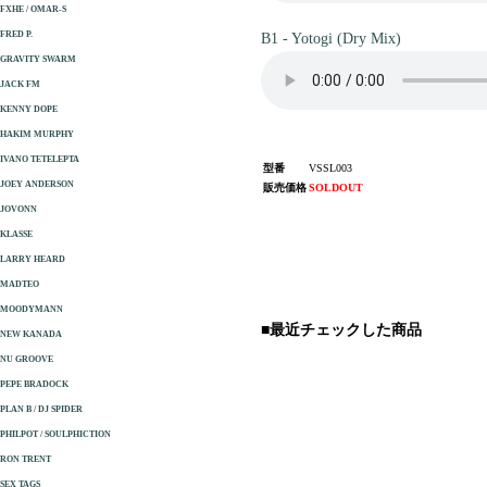
FXHE / OMAR-S
FRED P.
B1 - Yotogi (Dry Mix)
GRAVITY SWARM
JACK FM
KENNY DOPE
HAKIM MURPHY
IVANO TETELEPTA
型番
VSSL003
JOEY ANDERSON
販売価格
SOLDOUT
JOVONN
KLASSE
LARRY HEARD
MADTEO
MOODYMANN
■最近チェックした商品
NEW KANADA
NU GROOVE
PEPE BRADOCK
PLAN B / DJ SPIDER
PHILPOT / SOULPHICTION
RON TRENT
SEX TAGS