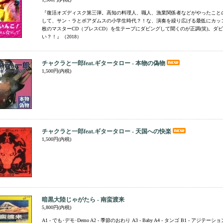
『復活オズディスク第三弾。高知の料理人、職人、漁業関係者などがやったこと
して、サン・ラとボアダムスの小学生時代？！な、演奏を繰り広げる最低にカッ
枚のマスターCD（プレスCD）を生テープにダビングして聞くのが正調(笑)。ダ
い？！』（2018）
チャクラと一郎feat.ギタータロー - 本物の偽物
1,500円(内税)
チャクラと一郎feat.ギタータロー - 天国への快楽
1,500円(内税)
暗黒大陸じゃがたら - 南蛮渡来
5,800円(内税)
A1 - でも･デモ･Demo A2 - 季節のおわり A3 - Baby A4 - タンゴ B1 - アジテーショ