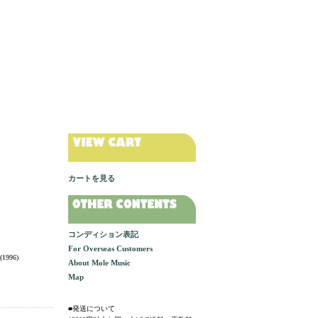
カートを見る
コンディション表記
For Overseas Customers
996)
About Mole Music
Map
■発送について