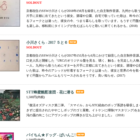
SOLDOUT
京都在住のSSW小川さくらが2018年の8月を録音した自主制作音源。九州から歌
片手に京都に出てきたという彼女。酒場や公園、自宅で歌っていた歌は、昨今の
るフォークとは違った、彼女の今、つまり暮らしを歌っています。もうすぐ円盤
も楽しみ。移転前にタイミングが合えばふらりと歌いに来てくれるかも。(2018)
小川さくら - 2017 ５と６
SOLDOUT
京都在住のSSW小川さくらが2017年の5月から6月にかけて録音した自主制作音源。mol
口史人氏と開催した「URCのオリジナル盤を見る、聴く、触る」を完走した人物
一人。九州から歌うためにギターを片手に京都に出てきたという彼女。酒場や公
いた歌は、昨今のアシッドが付着するフォークとは違った、彼女と世界の今を歌
すぐ円盤からアルバムもリリースされるそうです。良い知らせ。(2017)
STT蜂蜜酩酊楽団 - 花に潜る
1,500円(内税)
『復活オズディスク第二弾。「スマイル」からXTC経由のポップ系譜を吸収しま
きずに提出されたややこしポップのゴミ屋敷。イトケンに掃除(マスタリング)を
沌の靄の向こうにアヴァンポップの輝きが立ち上がりました』（2018）
パイちん★ドッグ - ぱいんこ!
1,500円(内税)