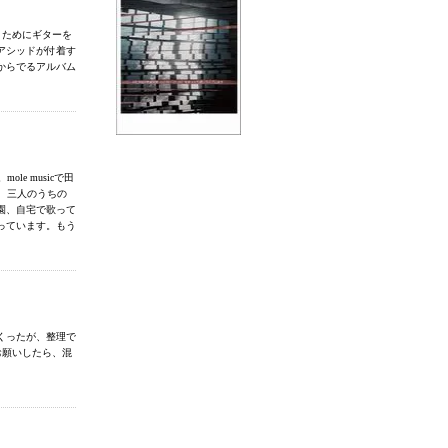
うためにギターを
アシッドが付着す
からでるアルバム
e musicで田
、三人のうちの
園、自宅で歌って
っています。もう
くったが、整理で
お願いしたら、混