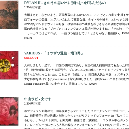
DYLAN II - きのうの思い出に別れをつげるんだもの
2,300円(内税)
大塚まさじ、ながいよう、西岡恭蔵によるDYLAN II、ここぞという曲で中川イ
西フォークの名盤、1stアルバムにして重要な盤。タイトルが好き、エレック以
の豊潤なバンドサウンドが好き、政治の季節の残骸を感じさせる内省的な歌詞が
蔵の代表曲となる「プカプカ」はシングルとは歌詞が違いますね。「その時」「
「サーカスにはピエロが」...一曲づつ紹介していくときりがない名曲揃い。1980
(1972)
VARIOUS - 「ミツザワ通信・増刊号」
SOLDOUT
入荷しました。是非。『円盤の機関誌であり、店主の個人的機関誌でもあった封筒型
4月、時代の節に投じた大増刊号。プレスCD二枚にポストカードやリソグラフ製作
聞？などがぶっこまれた、これこそ「雑誌」。』 田口史人氏と円盤、オズディ
大な影響を受けてきたmole musicは音で参加しました。誰やねんって言われ続けてい
Master Furusato名義での制作です。詳細はこちら。(2020)
中山ラビ - 女です
2,300円(内税)
ボブディラン影響の元、60年代東からデビューしたファークシンガー中山ラビ、75
ム。細野晴臣や岡林信康と制作したちょっびりアシッドなフォーク1st「私ってこん
らひら」。3rdはチト河内、石間秀機、篠原信彦、洪栄龍、トランザム中心のメ
ト。レアグルーヴDJからも人気の粋なファンキーロック「あてのない一日」から