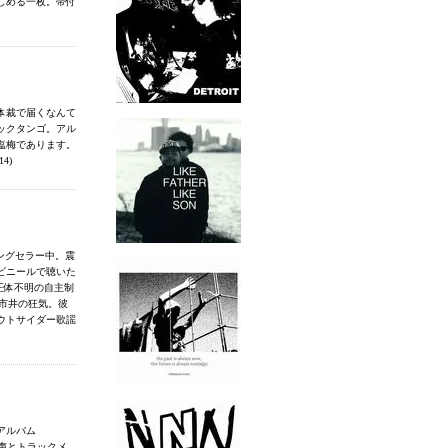
しめる一枚。帯付
体裁で届くなんて
ックタンゴ。アル
塩梅であります。
4)
ングセラー中。震
ビニールで聴いた
正体不明の自主制
た市井の狂気。彼
ウトサイダー歌謡
アルバム
く声とトラックメ