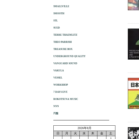
SMALLVILLE
SMOOTH
STL
SUED
TERRE THAEMLITZ
THEO PARRISH
TREASURE BOX
UNDERGROUND QUALITY
VANGUARD SOUND
VAKULA
VESSEL
WORKSHOP
7 DAYS ENT.
ROKOTSUNA MUSIC
NNN
円盤
2026年8月
日
月
火
水
木
金
土
1