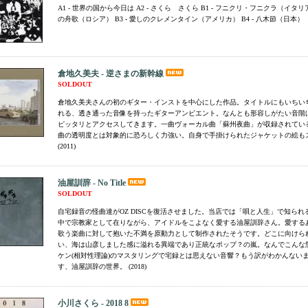
A1 - 世界の国から今日は A2 - さくら さくら B1 - フニクリ・フニクラ（イタリア
の舟歌（ロシア） B3 - 愛しのクレメンタイン（アメリカ） B4 - 八木節（日本）
倉地久美夫 - 逆さまの新幹線
SOLDOUT
倉地久美夫さんの初のギター・インストを中心にした作品。タイトルにもいちい
れる、透き通った音像を持ったギターアンビエント。なんとも形容しがたい音階
ピッタリとアクセスしてきます。一曲ヴォーカル曲「蘇州夜曲」が収録されてい
曲の透明度とは対象的に恐ろしく力強い。自身で手掛けられたジャケットの絵も
(2011)
油屋訓辞 - No Title
SOLDOUT
自宅録音の怪曲達がOZ DISCを復活させました。当店では「唄と人生」で知ら
中で宗教家として在りながら、アイドルをこよなく愛する油屋訓辞さん。愛する
歌う楽曲に対して抱いた不満を原動力として制作されたそうです。どこに向けら
い、海は山彦しました感に溢れる異端であり正統なポップ？の嵐。なんでこんな
ケン(相対性理論)のマスタリングで宅録とは思えない音響？もう訳がわかんない
す、油屋訓辞の世界。 (2018)
小川さくら - 2018 8