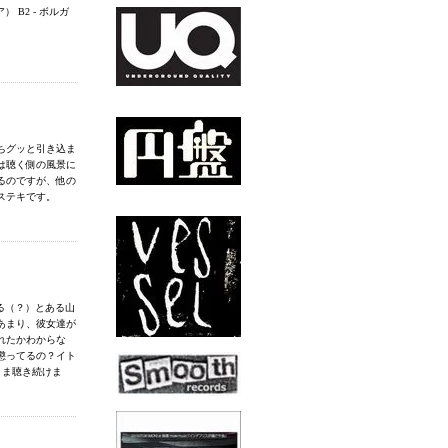
） B2 - ボルガ
ちグッと引き込ま
は聴く側の風景に
るのですが、他の
ステキです。
れる（？）とある山
あまり、彼女達が
れたかわからな
懲ってるの？イト
まま聴き続けま