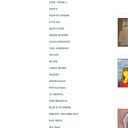
FXHE / OMAR-S
FRED P.
GRAVITY SWARM
JACK FM
KENNY DOPE
HAKIM MURPHY
IVANO TETELEPTA
JOEY ANDERSON
JOVONN
KLASSE
LARRY HEARD
MADTEO
MOODYMANN
NEW KANADA
NU GROOVE
PEPE BRADOCK
PLAN B / DJ SPIDER
PHILPOT / SOULPHICTION
RON TRENT
SEX TAGS