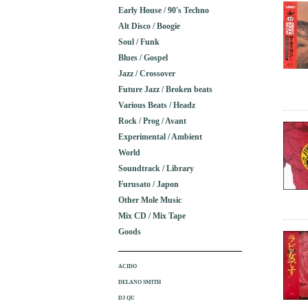
Early House / 90's Techno
Alt Disco / Boogie
Soul / Funk
Blues / Gospel
Jazz / Crossover
Future Jazz / Broken beats
Various Beats / Headz
Rock / Prog / Avant
Experimental / Ambient
World
Soundtrack / Library
Furusato / Japon
Other Mole Music
Mix CD / Mix Tape
Goods
ACIDO
DELANO SMITH
DJ QU