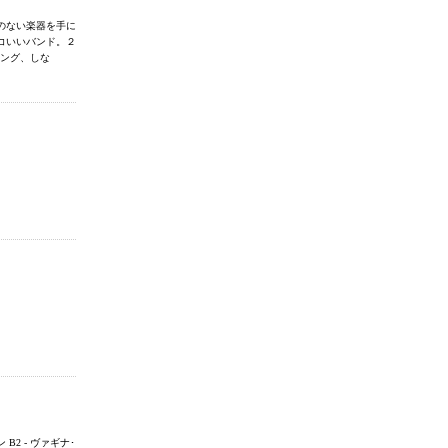
のない楽器を手に
コいいバンド。２
ビング、しな
ン B2 - ヴァギナ･