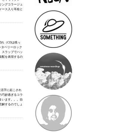
リングコラージュ
ケース入り耳栓と
切れ（CDは残っ
ンタベリーロック
。スラップでハッ
按配を表現するの
に活字に起こされ
の巧妙過ぎるコラ
まいます。。。自
読解するのでしょ