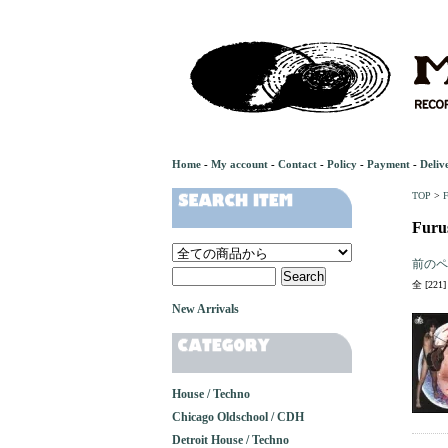
Home
-
My account
-
Contact
-
Policy
-
Payment
-
Deliv
TOP
>
F
Furu
前のペ
全 [22
New Arrivals
House / Techno
Chicago Oldschool / CDH
Detroit House / Techno