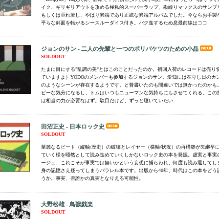
イク、ギリギリアウトを攻める極私的スーパーラップ、勘繰りマックスのサンプ
もしくは垂れ流し、やはり異端であり正統な異端アルバムでした。今ならお手製
平らな斜面を転がるシースルーダイス付き。バク進するため息最前線はココ
ジョンのサン - 二人の先輩と一つのポリバケツのための小品
SOLDOUT
たまに目にする"乱調の美"とはこのことだったのか。初回入荷のレコードは売り
ていますよ）YODOのメンバーも参加するジョンのサン。愛知には在りし日のカ
のようなシーンが存在するようです。と昔書いたのも間違いでは無かったのかも
ピーな気分になるし、トムはいつもニューマンな気持ちにもさせてくれる。この
は相当の力が必要なはず。駄目だけど、ずっと聴いていたい
田沼正史 - 日本ロック史
SOLDOUT
華麗なるビート（縦軸/歴史）の破壊とレイヤー（横軸/状況）の再構築が矢継早
ていく様を唖然として読み進めていくしかないロック史の本を発掘。虚実と事実
ージュ、これこそが事実では無いかという妄想に捕らわれ、何度も読み返してし
身の記憶さえ疑ってしまうパラレル本です。出版から40年、時代はこの本をどう
うか。事実、否誰かの真実となりえる可能性。
大野松雄 - 鳥獣戯楽
SOLDOUT