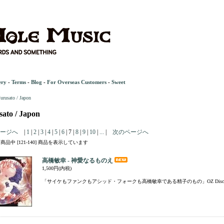
ery
-
Terms
-
Blog
-
For Overseas Customers
-
Sweet
urusato / Japon
sato / Japon
ージへ
|
1
|
2
|
3
|
4
|
5
|
6
| 7 |
8
|
9
|
10
|
...
|
次のページへ
1] 商品中 [121-140] 商品を表示しています
高橋敏幸 - 神愛なるものえ
1,500円(内税)
「サイケもファンクもアシッド・フォークも高橋敏幸である精子のもの」OZ Disc(1