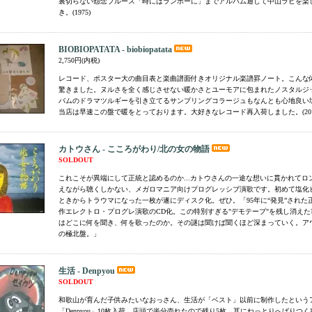
裏切らない怨念ブルース「時にはランボーに」までアルバム通して中山ラビを楽
き。(1975)
BIOBIOPATATA - biobiopatata
2,750円(内税)
レコード、ポスター大の曲目表と楽曲譜面付きオリジナル楽譜罫ノート。こんな
驚きました。ヌルさを全く感じさせない暖かさとユーモアに包まれたノスタルジ
バムのドラマツルギーを引き立てるサンプリングコラージュもなんとも心地良い
当店は早速この盤で暖をとっております。大好きなレコード再入荷しました。(201
カトウさん - こころがわり/北の女の物語
SOLDOUT
これこそが異端にして正統と認めるのか...カトウさんの一途な想いに貫かれてロ
えながら聴くしかない、メガロマニア向けプログレッシブ演歌です。初めて塩化
ときからトラウマになった一枚が遂にディスク化。ぜひ。「95年に“発見”された
作エレクトロ・プログレ演歌のCD化。この特別すぎる"デモテープ"を残し消え
はどこに何を聞き、何を歌ったのか。その謎は聞けば聞くほど深まっていく。ア
の極北盤。」
生活 - Denpyou
SOLDOUT
和歌山が育んだ子供みたいなおっさん、生活が「ベスト」以前に制作したという
「Denpyou」10枚入荷、店頭で半分売れたので残り5枚。耳にねっとりへばりつ