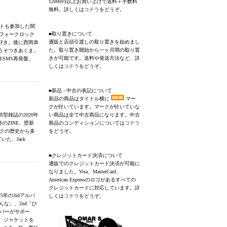
12000円以上お買い上げで送料＋手数料
無料。詳しくは
コチラ
をどうぞ。
サトも参加した関
■取り置きについて
降フォークロック
通販と店頭引渡しの取り置きを始めまし
好き。後に西岡恭
た。取り置き開始から一ヶ月間の取り置
うそつきあくま」
きが可能です。送料や発送方法など、詳
年SMS再発盤。
しくは
コチラ
をどうぞ。
■新品 - 中古の表記について
新品の商品はタイトル横に
マー
クが付いています。マークが付いていな
雑誌の2020年
い商品は全て中古商品になります。中古
のZINE、壁新
商品のコンディションについては
コチラ
スクの歴史から多
をどうぞ。
た、Jack
■クレジットカード決済について
通販でのクレジットカード決済が可能に
なりました。Visa、MasterCard、
American Expressのロゴがあるすべての
クレジットカードに対応しています。詳
年の3rdアルバ
しくは
コチラ
をどうぞ。
な」、2nd「ひ
ンバーがサポー
、ジャケットを