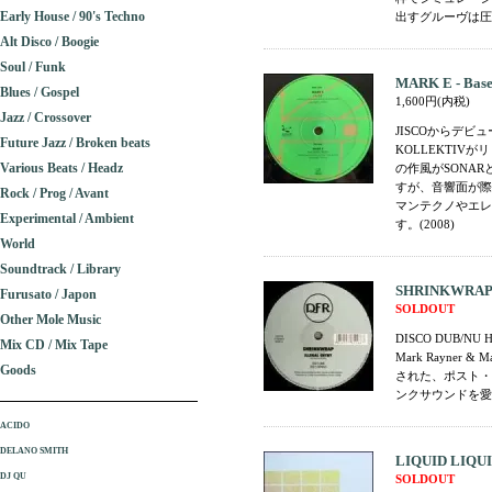
Early House / 90's Techno
出すグルーヴは圧巻
Alt Disco / Boogie
Soul / Funk
MARK E - Base
Blues / Gospel
1,600円(内税)
Jazz / Crossover
JISCOからデビ
Future Jazz / Broken beats
KOLLEKTI
Various Beats / Headz
の作風がSONA
すが、音響面が際
Rock / Prog / Avant
マンテクノやエレ
Experimental / Ambient
す。(2008)
World
Soundtrack / Library
SHRINKWRAP - 
Furusato / Japon
SOLDOUT
Other Mole Music
DISCO DUB/N
Mix CD / Mix Tape
Mark Rayne
Goods
された、ポスト・
ンクサウンドを愛す
ACIDO
DELANO SMITH
LIQUID LIQUID
DJ QU
SOLDOUT