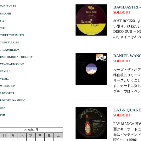
DAVID ASTRI - 
SMALLVILLE
SOLDOUT
SMOOTH
SOFT ROCK
STL
い限り。ひねたシ
SUED
DISCO DUB 
TERRE THAEMLITZ
のリメイクはAlic
THEO PARRISH
TREASURE BOX
DANIEL WANG -
UNDERGROUND QUALITY
SOLDOUT
VANGUARD SOUND
ルーズ・ザ・ボア
VAKULA
移住後にリリースしたで
VESSEL
リースということ
す。ナードに揺ら
WORKSHOP
グルーヴはスペシャ
7 DAYS ENT.
ROKOTSUNA MUSIC
NNN
LAJ & QUAKER
SOLDOUT
円盤
RAY MANGの変
面はキーボードにTI
2026年8月
面はピッチベンド
日
月
火
水
木
金
土
際立つ。(1996)
1