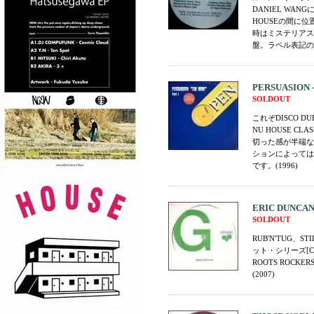
DANIEL WANG
HOUSEの間に
時はミステリアスな
盤。ラベル表記のメ
PERSUASION - 
SOLDOUT
これぞDISCO D
NU HOUSE 
切った感が半端な
ションによっては
です。(1996)
ERIC DUNCAN -
SOLDOUT
RUB'N'TUG、
ット・シリーズ[C
ROOTS ROCKERS
(2007)