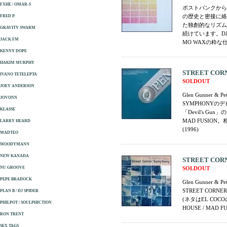
FXHE / OMAR-S
ポストパンクから
の歴史と密接に絡み
FRED P.
た独創的なリズム
GRAVITY SWARM
続けています。D
JACK FM
MO WAXの粋な仕事
KENNY DOPE
HAKIM MURPHY
STREET CORNE
IVANO TETELEPTA
SOLDOUT
JOEY ANDERSON
Glen Gunner 
JOVONN
SYMPHONYのデ
KLASSE
「Devil's 
MAD FUSIO
LARRY HEARD
(1996)
MADTEO
MOODYMANN
NEW KANADA
STREET CORN
NU GROOVE
SOLDOUT
PEPE BRADOCK
Glen Gunner
STREET CO
PLAN B / DJ SPIDER
(ネタはEL COC
PHILPOT / SOULPHICTION
HOUSE / MA
RON TRENT
SEX TAGS