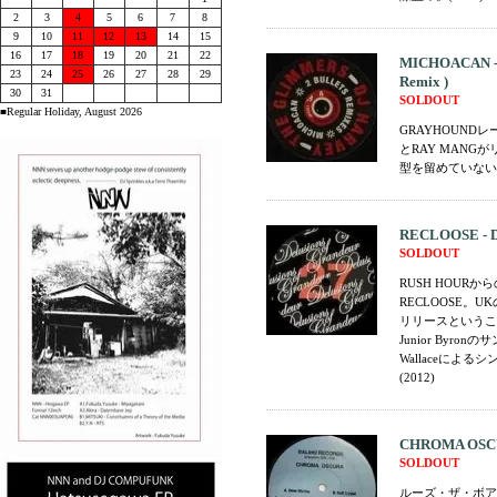
2
3
4
5
6
7
8
9
10
11
12
13
14
15
16
17
18
19
20
21
22
MICHOACAN - 2
23
24
25
26
27
28
29
Remix )
30
31
SOLDOUT
■Regular Holiday, August 2026
GRAYHOUNDレ
とRAY MANGが
型を留めていないサ
RECLOOSE - D
SOLDOUT
RUSH HOU
RECLOOSE。U
リリースというこ
Junior Byr
Wallaceに
(2012)
CHROMA OSCURA
SOLDOUT
ルーズ・ザ・ボアダ