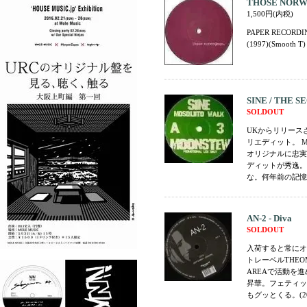
THOSE NORWEG
1,500円(内税)
PAPER RECORDIN
(1997)(Smooth T)
SINE / THE SE
SOLDOUT
UKからリリースされた、
リエディット。 
オリジナルに忠実にD
ディットが秀逸。確
な。何年前の記憶だ
AN-2 - Diva
SOLDOUT
入荷すると常にオ
トレーベルTHEOMAT
AREAで活動を進
昇華。フェティッ
もグッとくる。(20