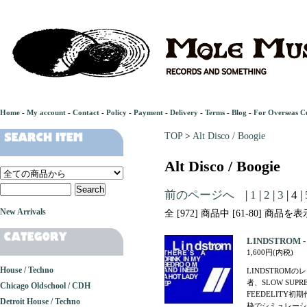
Home
-
My account
-
Contact
-
Policy
-
Payment
-
Delivery
-
Terms
-
Blog
-
For Overseas C
TOP
>
Alt Disco / Boogie
Alt Disco / Boogie
前のページへ
|
1
|
2
|
3
| 4 |
New Arrivals
全 [972] 商品中 [61-80] 商
LINDSTROM - T
1,600円(内税)
House / Techno
LINDSTROM
者、SLOW SU
Chicago Oldschool / CDH
FEEDELITY
Detroit House / Techno
枠でシミュレーシ