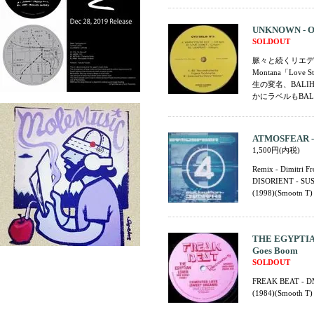
UNKNOWN - Ot
SOLDOUT
脈々と続くリエディットと
Montana「Love S
生の変名、BAL
かにラベルもBALI
ATMOSFEAR - M
1,500円(内税)
Remix - Dimitri Fr
DISORIENT - SU
(1998)(Smootn T)
THE EGYPTIAN 
Goes Boom
SOLDOUT
FREAK BEAT - D
(1984)(Smooth T)