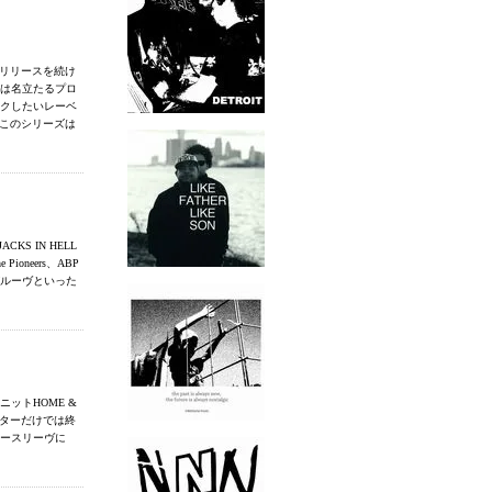
トのリリースを続け
cからは名立たるプロ
ックしたいレーベ
収録。このシリーズは
S IN HELL
oneers、ABP
のグルーヴといった
ユニットHOME &
ジエイターだけでは終
パニースリーヴに