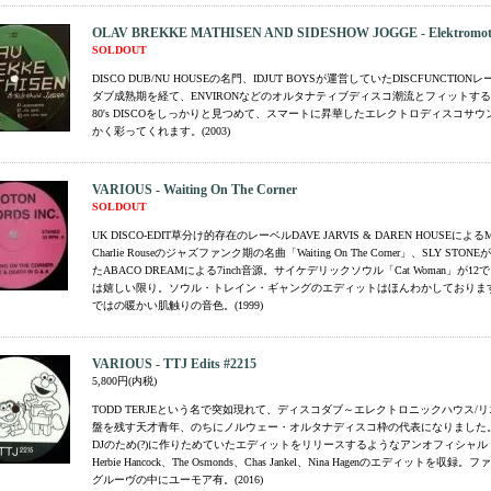
OLAV BREKKE MATHISEN AND SIDESHOW JOGGE - Elektromot
SOLDOUT
DISCO DUB/NU HOUSEの名門、IDJUT BOYSが運営していたDISCFUNCTI
ダブ成熟期を経て、ENVIRONなどのオルタナティブディスコ潮流とフィットす
80's DISCOをしっかりと見つめて、スマートに昇華したエレクトロディスコサ
かく彩ってくれます。(2003)
VARIOUS - Waiting On The Corner
SOLDOUT
UK DISCO-EDIT草分け的存在のレーベルDAVE JARVIS & DAREN HOUSEによる
Charlie Rouseのジャズファンク期の名曲「Waiting On The Corner」、SLY ST
たABACO DREAMによる7inch音源。サイケデリックソウル「Cat Woman」が1
は嬉しい限り。ソウル・トレイン・ギャングのエディットはほんわかしております
ではの暖かい肌触りの音色。(1999)
VARIOUS - TTJ Edits #2215
5,800円(内税)
TODD TERJEという名で突如現れて、ディスコダブ～エレクトロニックハウス/
盤を残す天才青年、のちにノルウェー・オルタナディスコ枠の代表になりました
DJのため(?)に作りためていたエディットをリリースするようなアンオフィシャル
Herbie Hancock、The Osmonds、Chas Jankel、Nina Hagenのエディットを収
グルーヴの中にユーモア有。(2016)