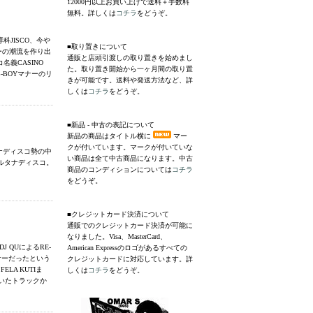
12000円以上お買い上げで送料＋手数料
無料。詳しくは
コチラ
をどうぞ。
JISCO、今や
■取り置きについて
ギーの潮流を作り出
通販と店頭引渡しの取り置きを始めまし
名義CASINO
た。取り置き開始から一ヶ月間の取り置
、B-BOYマナーのリ
きが可能です。送料や発送方法など、詳
しくは
コチラ
をどうぞ。
■新品 - 中古の表記について
新品の商品はタイトル横に
マー
クが付いています。マークが付いていな
タナディスコ勢の中
い商品は全て中古商品になります。中古
ルタナディスコ。
商品のコンディションについては
コチラ
をどうぞ。
■クレジットカード決済について
通販でのクレジットカード決済が可能に
なりました。Visa、MasterCard、
J QUによるRE-
American Expressのロゴがあるすべての
サーだったという
クレジットカードに対応しています。詳
LA KUTIま
しくは
コチラ
をどうぞ。
いたトラックか