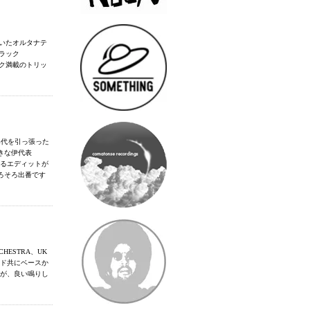
効いたオルタナテ
トラック
ミック満載のトリッ
を軸にテン年代を引っ張った
きな伊代表
。あらゆるエディットが
ろそろ出番です
RCHESTRA、UK
イド共にベースか
のですが、良い鳴りし