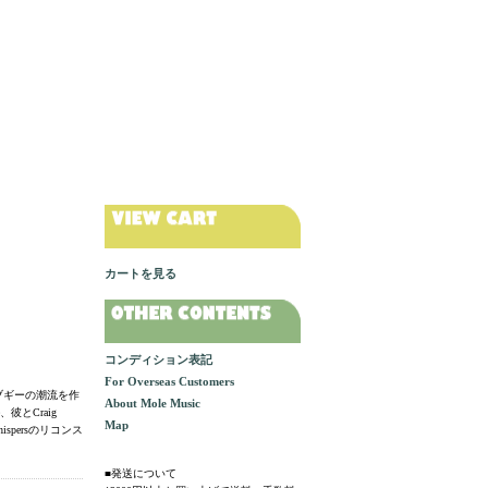
カートを見る
コンディション表記
For Overseas Customers
ーブギーの潮流を作
About Mole Music
、彼とCraig
Map
Whispersのリコンス
■発送について