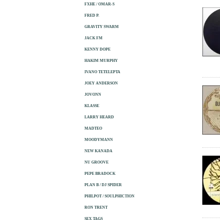
FXHE / OMAR-S
FRED P.
GRAVITY SWARM
JACK FM
KENNY DOPE
HAKIM MURPHY
IVANO TETELEPTA
JOEY ANDERSON
JOVONN
KLASSE
LARRY HEARD
MADTEO
MOODYMANN
NEW KANADA
NU GROOVE
PEPE BRADOCK
PLAN B / DJ SPIDER
PHILPOT / SOULPHICTION
RON TRENT
SEX TAGS