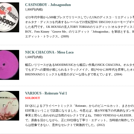
CASINOBOY - Jobsagoodun
1,800円(内税)
ゼロ年代中期から500枚プレスでリリースしていたUKのディスコ・リエディット専科
オルタナ・ディスコを代表するレーベルで21世紀型NU DISCOやスローモーブ
した名門です。UK HOUSEの玄人TOBY TOBIASのリエディット/オルタナディスコ
BOY。Fern Kinney「Groove Me」のリエディット「Jobsagoodun」を筆頭とする
エディット・トラックス。(2009)
NICK CHACONA - Meso Loco
1,600円(内税)
幅広いリリースがあるMOODMUSICから幅広い作風のNICK CHACONA。オル
でもダブへの愛情が感じられるトラックメイク。煌びやかに80年代を昇華したオ
BRENNANのリミックスも得意のダビーな揺らぎで答えています。(2004)
VARIOUS - Reiterate Vol 1
SOLDOUT
DJ QUによるプライベートミックス「Reiterate」からのビニールカット、まさかのD
EDIT集ということで話題になりました。今思えば、彼がNY地下の代表的なダン
事実と照らし合わせれば当然のセレクトですよね。THEO VENESSからKLEEER、FE
で。原曲を活かしながら、正にDJ仕様な丁寧リ・エディット。当時彼の制作して
らは想像できない、意外なセレクトで刺激的でした。(2012)