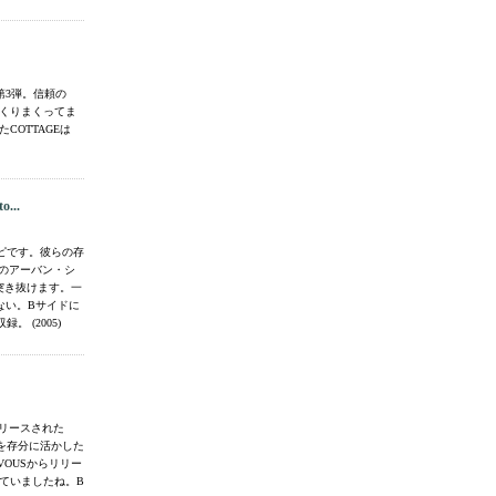
ル第3弾。信頼の
まくりまくってま
たCOTTAGEは
o...
ピです。彼らの存
ーのアーバン・シ
圏突き抜けます。一
まんない。Bサイドに
 (2005)
リリースされた
ートを存分に活かした
OUSからリリー
れていましたね。B