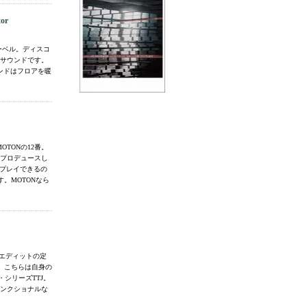
or
ONレーベル。ディスコ
るサウンドです。
ウンドはフロアを暖
MOTONの12番。
ONEがプロデュースし
2でプレイできるの
。MOTONなら
リエディットの定
。こちらは自身の
・シリーズTTJ。
録。ファンクショナルな