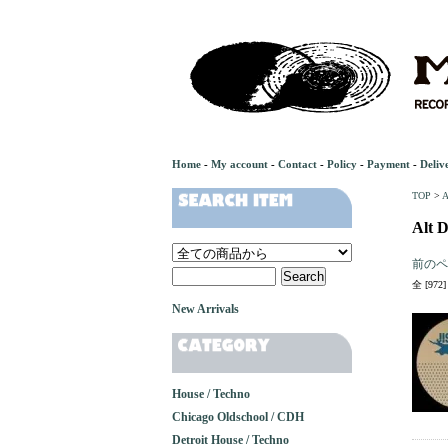
Home
-
My account
-
Contact
-
Policy
-
Payment
-
Deliv
TOP
>
A
Alt D
前のペ
全 [97
New Arrivals
House / Techno
Chicago Oldschool / CDH
Detroit House / Techno