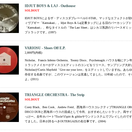
IDJUT BOYS & LAJ - Outhouse
SOLDOUT
IDJUT BOYSによるザ・ディスコダブレーベルU-STAR。マッドなエフェクトが
ィヴブギー「Karmakazi」。Idjut Boys & Laj定番タッグによる沼のパーカッシブ
「Karmakazi」、粋なタイトルの「The Last Sheet」はシカゴ系譜のリバースギ
プトラックです。(1997)
VARIOSU - Shoes Off E.P.
2,800円(内税)
Nicholas、Francis Inferno Orchestra、Toomy Disco、Psychemagik ハウス
トラックメイカーがディスコエディットのコンピをリリース。サンプリング大好
NicholasがCurtis Mayfield「Give me your love」をエディットしていますね
存在する名曲ですが、このヴァージョンは見逃してました。15年経ったので、そ
よ。(2011)
TRIANGLE ORCHESTRA - The Strip
SOLDOUT
Corey Black、Ben Cook、Andrew Freid、西海岸ハウスコレクティブTRIANGLE O
DISCO DUBと西海岸ハウスの混成として今尚、おすすめしたいトラック。両サ
っけー。去年ホバート"Ticcle"のpitt & giblinサウンドシステムでプレイした
てました。日本が誇るべきOUTERGAZEの名仕事です。(2004)