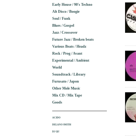
Early House / 90's Techno
Alt Disco / Boogie
Soul / Funk
Blues / Gospel
Jazz / Crossover
Future Jazz / Broken beats
Various Beats / Headz
Rock / Prog / Avant
Experimental / Ambient
World
Soundtrack / Library
Furusato / Japon
Other Mole Music
Mix CD / Mix Tape
Goods
ACIDO
DELANO SMITH
DJ QU