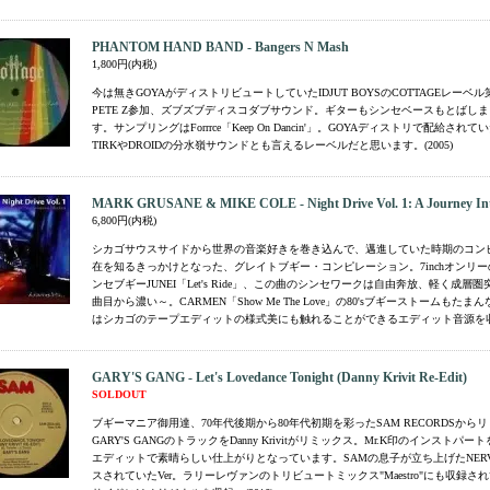
PHANTOM HAND BAND - Bangers N Mash
1,800円(内税)
今は無きGOYAがディストリビュートしていたIDJUT BOYSのCOTTAGEレーベ
PETE Z参加、ズブズブディスコダブサウンド。ギターもシンセベースもとばし
す。サンプリングはForrrce「Keep On Dancin'」。GOYAディストリで配給されてい
TIRKやDROIDの分水嶺サウンドとも言えるレーベルだと思います。(2005)
MARK GRUSANE & MIKE COLE - Night Drive Vol. 1: A Journey Int
6,800円(内税)
シカゴサウスサイドから世界の音楽好きを巻き込んで、邁進していた時期のコン
在を知るきっかけとなった、グレイトブギー・コンピレーション。7inchオンリ
ンセブギーJUNEI「Let's Ride」、この曲のシンセワークは自由奔放、軽く成層
曲目から濃い～。CARMEN「Show Me The Love」の80'sブギーストームもた
はシカゴのテープエディットの様式美にも触れることができるエディット音源を収録。
GARY'S GANG - Let's Lovedance Tonight (Danny Krivit Re-Edit)
SOLDOUT
ブギーマニア御用達、70年代後期から80年代初期を彩ったSAM RECORDSから
GARY'S GANGのトラックをDanny Krivitがリミックス。Mr.K印のインストパ
エディットで素晴らしい仕上がりとなっています。SAMの息子が立ち上げたNERV
スされていたVer。ラリーレヴァンのトリビュートミックス"Maestro"にも収録さ