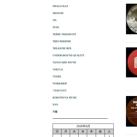
SMALLVILLE
SMOOTH
STL
SUED
TERRE THAEMLITZ
THEO PARRISH
TREASURE BOX
UNDERGROUND QUALITY
VANGUARD SOUND
VAKULA
VESSEL
WORKSHOP
7 DAYS ENT.
ROKOTSUNA MUSIC
NNN
円盤
2026年8月
日
月
火
水
木
金
土
1