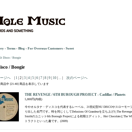
ery
-
Terms
-
Blog
-
For Overseas Customers
-
Sweet
lt Disco / Boogie
isco / Boogie
ージへ
|
1
| 2 |
3
|
4
|
5
|
6
|
7
|
8
|
9
|
10
|
...
|
次のページへ
2] 商品中 [21-40] 商品を表示しています
THE REVENGE / 6TH BUROUGH PROJECT - Cadillac / Planets
5,800円(内税)
今やオルタナ・ディスコを代表するレーベル、21世紀型NU DISCOやスローモ
り出した名門です。時を同じくしてDelusions Of Grandeurを立ち上げたThe Revenge
Smithのユニット6th Borough Projectによる初期エディット。Hot ChocolateとThe 
トラクトといった趣です。(2009)