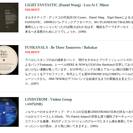
LIGHT FANTASTIC (Daniel Wang) - Lost At C Minor
SOLDOUT
オルタナティブ・ディスコの代名詞 DJ Cosmo、Daniel Wang、Nigel Hayesによる
FANTASTIC。1999年のバレアリックアフターマス。90's PLAYHOUSEでBALI
素晴らしいセッションだったのは聴けばわかるはず。物語るアープオデッセイ、
来るべき哀愁のためにどうでしょうか。(1999)
FUNKANALA - Be There Tomorrow / Babakar
SOLDOUT
ラベルにスタンプのみの謎多きバンド、現行セネガルとブリティッシュジャズの
よるバンドFunkanala。レーベルHERE & NOWもUS3のJim Hawkinsが主宰し
はいけない凄腕が集っています。ゼロ年代にシングル2枚とアルバム1枚の活動で
もグッとくるアフロファンク。年代としても英NUPHONICや仏COMETレーベル
ュージックから、JIMI TENORがアフロバンドを結成するまでの変曲点を支えて
ス。(2007)
LINDSTROM - Violent Group
1,600円(内税)
ノルウェーのオルタナティブ・ディスコの立役者LINDSTROMが日本が誇るべきOU
ベルからリリースした10inch。70's Patrick Adamsの空気も漂う陽性ブギーチ
コファンクを披露。B1のディスコバージョンのグルーヴとタイム感を無視してや
ゃったシンセの歪み、さり気に効いてきますよ。(2005)