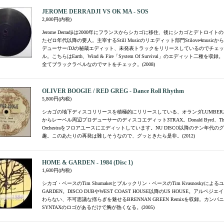
JEROME DERRADJI VS OK MA - SOS
2,800円(内税)
Jerome Derradjiは2000年にフランスからシカゴに移住、後にシカゴとデトロイ
たゼロ年代以降の要人。主宰するStill Musicのリエディット部門Stilove4musi
デューサー/DJの秘蔵エディット、未発表トラックをリリースしているのでチェ
ル。こちらはEarth、Wind & Fire「System Of Survival」のエディット二種を
全てブラックラベルなのでマトをチェック。(2008)
OLIVER BOOGIE / RED GREG - Dance Roll Rhythm
5,800円(内税)
シカゴの地下ディスコリリースを積極的にリリースしている、オランダLUMBERJACK
からレーベル周辺プロデューサーのディスコエディット3TRAX。Donald Byrd、The Pi
Orchestraをフロアユースにエディットしています。NU DISCO以降のテン年代
趣。このあたりの再発は難しそうなので、グッときたら是非。(2012)
HOME & GARDEN - 1984 (Disc 1)
1,600円(内税)
シカゴ・ベースのTim Shumakerとブルックリン・ベースのTim Kvasnoskyによる
GARDEN。DISCO DUBやWEST COAST HOUSE以降のUS HOUSE。アルペ
わらない、不可思議な揺らぎを魅せるBRENNAN GREEN Remixを収録。カン
SYNTAXのロゴがあるだけで胸が熱くなる。(2005)