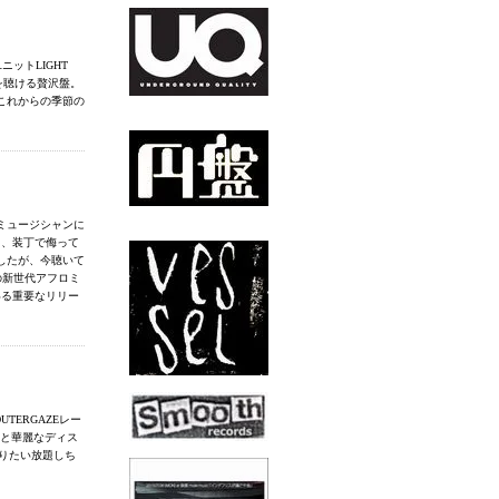
ユニットLIGHT
HUを聴ける贅沢盤。
これからの季節の
ミュージシャンに
ており、装丁で侮って
したが、今聴いて
の新世代アフロミ
いる重要なリリー
TERGAZEレー
ューンと華麗なディス
りたい放題しち