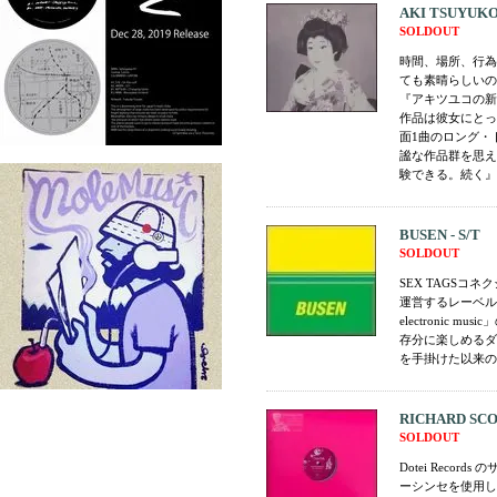
AKI TSUYUKO
SOLDOUT
時間、場所、行為
ても素晴らしいの
『アキツユコの新
作品は彼女にとっ
面1曲のロング・
謐な作品群を思え
験できる。続く』
BUSEN - S/T
SOLDOUT
SEX TAGSコネ
運営するレーベルGEN
electroni
存分に楽しめるダー
を手掛けた以来の曲
RICHARD SCOTT
SOLDOUT
Dotei Rec
ーシンセを使用し