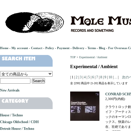
Home
-
My account
-
Contact
-
Policy
-
Payment
-
Delivery
-
Terms
-
Blog
-
For Overseas C
TOP
>
Experimental / Ambient
Experimental / Ambient
| 1 |
2
|
3
|
4
|
5
|
6
|
7
|
8
|
9
|
10
|
...
|
次の
全 [299] 商品中 [1-20] 商品を表示しています
New Arrivals
CONRAD SCHNIZ
2,300円(内税)
クラウトロック創
イフ・アーティス
House / Techno
ックのキーマンCONRA
Chicago Oldschool / CDH
ックス。快楽のレ
在、壮絶でありま
Detroit House / Techno