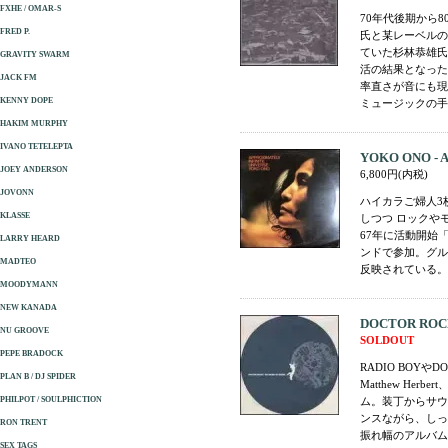
FXHE / OMAR-S
70年代後期から
FRED P.
氏と某レーベルの
ていた杉林恭雄氏
GRAVITY SWARM
活の結果となった
JACK FM
率直さが音にも現
KENNY DOPE
ミュージックの手
HAKIM MURPHY
IVANO TETELEPTA
YOKO ONO - App
JOEY ANDERSON
6,800円(内税)
JOVONN
ハイカラご婦人3
KLASSE
しつつ ロックやモダン
67年に活動開始「真
LARRY HEARD
ンドで参加。グル
MADTEO
反映されている。2枚
MOODYMANN
NEW KANADA
DOCTOR ROCKI
NU GROOVE
SOLDOUT
PEPE BRADOCK
RADIO BOY
PLAN B / DJ SPIDER
Matthew Her
PHILPOT / SOULPHICTION
ム。装丁からサウン
ンスながら、しっ
RON TRENT
振れ幅のアルバム。
SEX TAGS