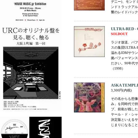
デニー)、モンド
ンドトラックアル
響のレイドバック
ULTRA-RED - O
SOLDOUT
ラジオ放送、パフ
スの集団ULTRA
溢れるIDMサウンド
拠パフォーマンス
ださい。90年代
（1998）
ASKA TEMPLE 
3,300円(内税)
その名からも想像
み」を同時代で持
ブ、前衛が残した
ヤール・ド・シャ
決定版といえるサ
じまりになることを