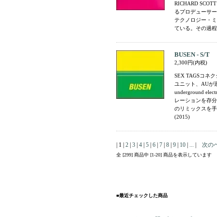
RICHARD SC
るプロデューサーA
テクノロジー・ミ
ている。その過程を
BUSEN - S/T
2,300円(内税)
SEX TAGSコ
ユニット、AUが運
underground
レーションを存分に
のリミックスを手
(2015)
| 1 |
2
|
3
|
4
|
5
|
6
|
7
|
8
|
9
|
10
|
...
|
次の
全 [299] 商品中 [1-20] 商品を表示しています
■最近チェックした商品