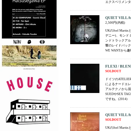
エクスペリメンタル
QUIET VILLAGE
2,500円(内税)
UKのJoel Mar
デニー)、モンド
ンドトラックアル
響のレイドバック
WE WANTから趣
FLEXI / BLEND
SOLDOUT
ドイツのATELIER 
によるナードエレ
アルテクノから混
SUEDやSEX TA
ですね。(2014)
QUIET VILLAGE
SOLDOUT
UKのJoel Mar