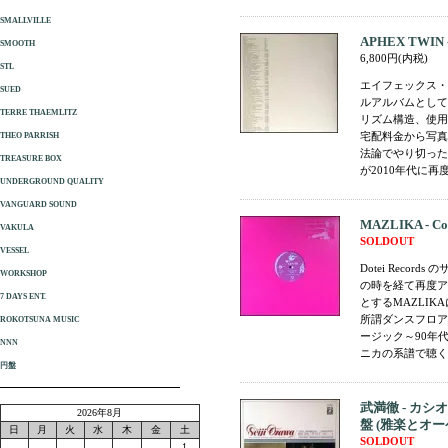
SMALLVILLE
APHEX TWIN -
SMOOTH
6,800円(内税)
STL
エイフェックス・ツ
SUED
ルアルバムとして
TERRE THAEMLITZ
リズム構造、使用
宅配料金から写真
THEO PARRISH
法論でやり切った
TREASURE BOX
が2010年代に再度
UNDERGROUND QUALITY
VANGUARD SOUND
MAZLIKA - Cor
VAKULA
SOLDOUT
VESSEL
Dotei Rec
WORKSHOP
の時を経て再度ア
7 DAYS ENT.
とするMAZLI
所謂ダンスフロア
ROKOTSUNA MUSIC
ージック～90年
NNN
ニカの系譜で聴く
円盤
武満徹 - カシ
2026年8月
盤 (雅楽とオー
日
月
火
水
木
金
土
SOLDOUT
1