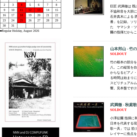
2
3
4
5
6
7
8
巨匠 武満徹は 
9
10
11
12
13
14
15
不協和音を大胆に
16
17
18
19
20
21
22
石井真木による 
23
24
25
26
27
28
29
番」を記録。ソリス
30
31
た ヤマシタ・ツ
■Regular Holiday, August 2026
爾の指揮だからこそ
山本邦山 - 竹
SOLDOUT
竹の根本の部分を
八。この縦笛を自由
からなるピアノ・
る時間は始まりに
スピリチュアルム
響。見本盤です(1980
武満徹 - 秋庭歌一具
SOLDOUT
小澤征爾 指揮に和楽
日本を代表する現
歌一具」では 笙(
レイヤーに焦点を