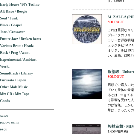
す。(2008)
Early House / 90's Techno
Alt Disco / Boogie
M. ZALLA (PIE
Soul / Funk
SOLDOUT
Blues / Gospel
これは重要なリリ
Jazz / Crossover
ブレイクのリリー
Future Jazz / Broken beats
ラリー音源黎明期の象
ェックを)がM.
Various Beats / Headz
オリジナルは197
Rock / Prog / Avant
い。最高。(2017)
Experimental / Ambient
World
服部峻 - Unbor
Soundtrack / Library
SOLDOUT
Furusato / Japon
店頭でご購入いた
Other Mole Music
ていく天体の音楽。
Mix CD / Mix Tape
るとは...生き
く影響を受けた人
Goods
のは皆無。しかし
撃は、まったくの
ACIDO
DELANO SMITH
杉林恭雄 - MIM
DJ QU
1,650円(内税)